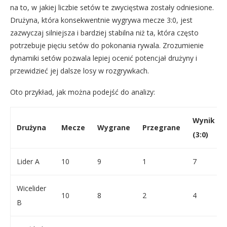
na to, w jakiej liczbie setów te zwycięstwa zostały odniesione.
Drużyna, która konsekwentnie wygrywa mecze 3:0, jest
zazwyczaj silniejsza i bardziej stabilna niż ta, która często
potrzebuje pięciu setów do pokonania rywala. Zrozumienie
dynamiki setów pozwala lepiej ocenić potencjał drużyny i
przewidzieć jej dalsze losy w rozgrywkach.
Oto przykład, jak można podejść do analizy:
Wynik
Drużyna
Mecze
Wygrane
Przegrane
(3:0)
Lider A
10
9
1
7
Wicelider
10
8
2
4
B