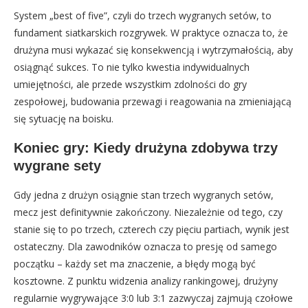
System „best of five”, czyli do trzech wygranych setów, to
fundament siatkarskich rozgrywek. W praktyce oznacza to, że
drużyna musi wykazać się konsekwencją i wytrzymałością, aby
osiągnąć sukces. To nie tylko kwestia indywidualnych
umiejętności, ale przede wszystkim zdolności do gry
zespołowej, budowania przewagi i reagowania na zmieniającą
się sytuację na boisku.
Koniec gry: Kiedy drużyna zdobywa trzy
wygrane sety
Gdy jedna z drużyn osiągnie stan trzech wygranych setów,
mecz jest definitywnie zakończony. Niezależnie od tego, czy
stanie się to po trzech, czterech czy pięciu partiach, wynik jest
ostateczny. Dla zawodników oznacza to presję od samego
początku – każdy set ma znaczenie, a błędy mogą być
kosztowne. Z punktu widzenia analizy rankingowej, drużyny
regularnie wygrywające 3:0 lub 3:1 zazwyczaj zajmują czołowe