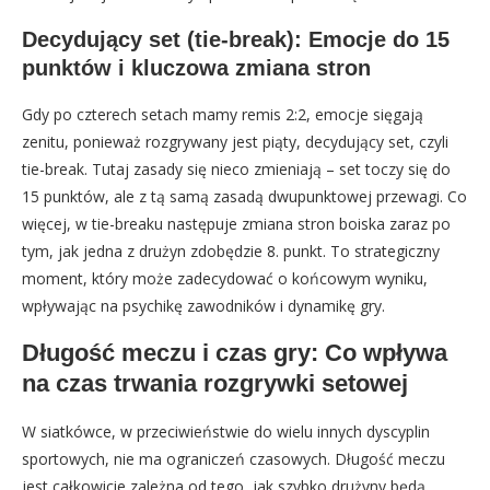
Decydujący set (tie-break): Emocje do 15
punktów i kluczowa zmiana stron
Gdy po czterech setach mamy remis 2:2, emocje sięgają
zenitu, ponieważ rozgrywany jest piąty, decydujący set, czyli
tie-break. Tutaj zasady się nieco zmieniają – set toczy się do
15 punktów, ale z tą samą zasadą dwupunktowej przewagi. Co
więcej, w tie-breaku następuje zmiana stron boiska zaraz po
tym, jak jedna z drużyn zdobędzie 8. punkt. To strategiczny
moment, który może zadecydować o końcowym wyniku,
wpływając na psychikę zawodników i dynamikę gry.
Długość meczu i czas gry: Co wpływa
na czas trwania rozgrywki setowej
W siatkówce, w przeciwieństwie do wielu innych dyscyplin
sportowych, nie ma ograniczeń czasowych. Długość meczu
jest całkowicie zależna od tego, jak szybko drużyny będą