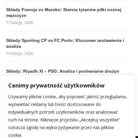
Składy Francja vs Maroko: Starcia tytanów piłki nożnej
mężczyzn
17 lutego, 2026
Składy Sporting CP vs FC Porto: Kluczowe zestawienia i
analiza
10 lutego, 2026
Składy: Riyadh XI – PSG: Analiza i porównanie drużyn
10 lutego, 2026
Cenimy prywatność użytkowników
Składy: FC Metz – Olympique Marsylia: Kadry i analiza
Używamy plików cookie, aby poprawić jakość przeglądania,
przedmeczowa
wyświetlać reklamy lub treści dostosowane do
11 lutego, 2026
indywidualnych potrzeb użytkowników oraz analizować
ruch na stronie. Kliknięcie przycisku „Akceptuj wszystkie”
oznacza zgodę na wykorzystywanie przez nas plików
cookie.