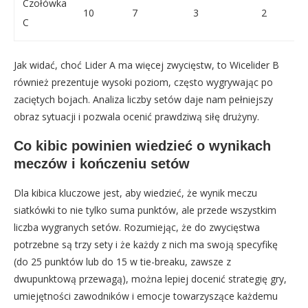
Czołówka
10
7
3
2
C
Jak widać, choć Lider A ma więcej zwycięstw, to Wicelider B
również prezentuje wysoki poziom, często wygrywając po
zaciętych bojach. Analiza liczby setów daje nam pełniejszy
obraz sytuacji i pozwala ocenić prawdziwą siłę drużyny.
Co kibic powinien wiedzieć o wynikach
meczów i kończeniu setów
Dla kibica kluczowe jest, aby wiedzieć, że wynik meczu
siatkówki to nie tylko suma punktów, ale przede wszystkim
liczba wygranych setów. Rozumiejąc, że do zwycięstwa
potrzebne są trzy sety i że każdy z nich ma swoją specyfikę
(do 25 punktów lub do 15 w tie-breaku, zawsze z
dwupunktową przewagą), można lepiej docenić strategię gry,
umiejętności zawodników i emocje towarzyszące każdemu