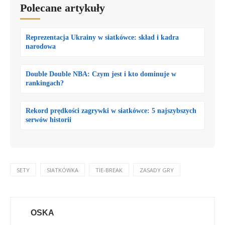
Polecane artykuły
Reprezentacja Ukrainy w siatkówce: skład i kadra
narodowa
Double Double NBA: Czym jest i kto dominuje w
rankingach?
Rekord prędkości zagrywki w siatkówce: 5 najszybszych
serwów historii
SETY
SIATKÓWKA
TIE-BREAK
ZASADY GRY
OSKA