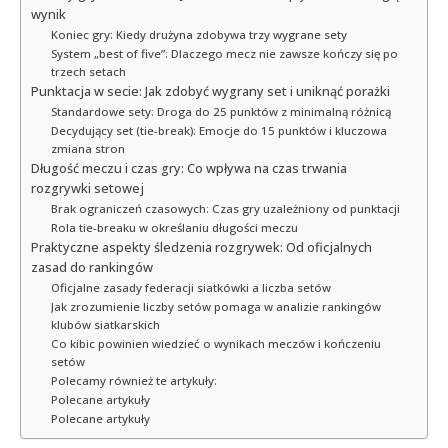
wynik
Koniec gry: Kiedy drużyna zdobywa trzy wygrane sety
System „best of five”: Dlaczego mecz nie zawsze kończy się po
trzech setach
Punktacja w secie: Jak zdobyć wygrany set i uniknąć porażki
Standardowe sety: Droga do 25 punktów z minimalną różnicą
Decydujący set (tie-break): Emocje do 15 punktów i kluczowa
zmiana stron
Długość meczu i czas gry: Co wpływa na czas trwania
rozgrywki setowej
Brak ograniczeń czasowych: Czas gry uzależniony od punktacji
Rola tie-breaku w określaniu długości meczu
Praktyczne aspekty śledzenia rozgrywek: Od oficjalnych
zasad do rankingów
Oficjalne zasady federacji siatkówki a liczba setów
Jak zrozumienie liczby setów pomaga w analizie rankingów
klubów siatkarskich
Co kibic powinien wiedzieć o wynikach meczów i kończeniu
setów
Polecamy również te artykuły:
Polecane artykuły
Polecane artykuły