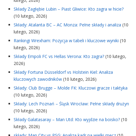
lutego, 2026)
Składy Zagłębie Lubin – Piast Gliwice: Kto zagra w hicie?
(10 lutego, 2026)
Składy: Atalanta BC – AC Monza: Pełne składy i analiza
(10
lutego, 2026)
Rankingi Wrexham: Pozycja w tabeli i kluczowe wyniki
(10
lutego, 2026)
Składy Empoli FC vs Hellas Verona: Kto zagra?
(10 lutego,
2026)
Składy Fortuna Düsseldorf vs Holstein Kiel: Analiza
kluczowych zawodników
(10 lutego, 2026)
Składy: Club Brugge – Molde FK: Kluczowi gracze i taktyka
(10 lutego, 2026)
Składy: Lech Poznań – Śląsk Wrocław: Pełne składy drużyn
(10 lutego, 2026)
Składy Galatasaray – Man Utd: Kto wyjdzie na boisko?
(10
lutego, 2026)
składy: Man City vs PSG: Analiza kadr na wielki mecz
(10