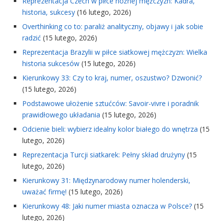
Reprezentacja Czech w piłce nożnej mężczyzn: Kadra,
historia, sukcesy
(16 lutego, 2026)
Overthinking co to: paraliż analityczny, objawy i jak sobie
radzić
(15 lutego, 2026)
Reprezentacja Brazylii w piłce siatkowej mężczyzn: Wielka
historia sukcesów
(15 lutego, 2026)
Kierunkowy 33: Czy to kraj, numer, oszustwo? Dzwonić?
(15 lutego, 2026)
Podstawowe ułożenie sztućców: Savoir-vivre i poradnik
prawidłowego układania
(15 lutego, 2026)
Odcienie bieli: wybierz idealny kolor białego do wnętrza
(15
lutego, 2026)
Reprezentacja Turcji siatkarek: Pełny skład drużyny
(15
lutego, 2026)
Kierunkowy 31: Międzynarodowy numer holenderski,
uważać firmę!
(15 lutego, 2026)
Kierunkowy 48: Jaki numer miasta oznacza w Polsce?
(15
lutego, 2026)