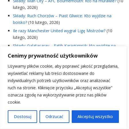
Składy: Man City – AFC Bournemouth: Kto na murawie?
(10
lutego, 2026)
Składy: Ruch Chorzów – Piast Gliwice: Kto wyjdzie na
boisko?
(10 lutego, 2026)
Ile razy Manchester United wygrał Ligę Mistrzów?
(10
lutego, 2026)
Składy: Galatasaray – Fatih Karagümrük: kto wyjdzie na
murawę?
(10 lutego, 2026)
Cenimy prywatność użytkowników
Ranking kotwic Kołobrzeg: Najlepsze dla wędkarzy i łodzi
Używamy plików cookie, aby poprawić jakość przeglądania,
(10 lutego, 2026)
wyświetlać reklamy lub treści dostosowane do
Składy Fiorentina – Spezia: Wyjściowe jedenastki i analiza
indywidualnych potrzeb użytkowników oraz analizować
(10 lutego, 2026)
ruch na stronie. Kliknięcie przycisku „Akceptuj wszystkie”
Włoskie kluby piłkarskie: Ranking i Najlepsze Drużyny
(10
oznacza zgodę na wykorzystywanie przez nas plików
lutego, 2026)
cookie.
Składy AS Monaco vs Olympique Marsylia: Analiza
kluczowych zawodników
(10 lutego, 2026)
Dostosuj
Odrzucać
Akceptuj wszystko
League One – kluczowe statystyki i analiza sezonu
(10
lutego, 2026)