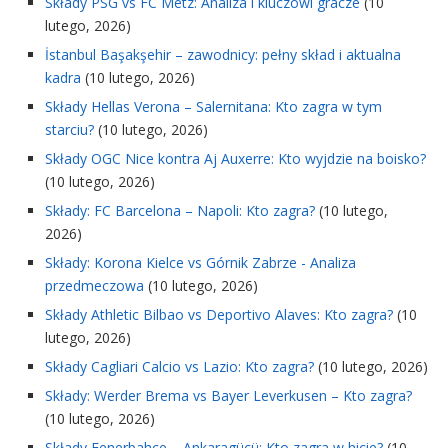
Składy PSG vs FC Metz: Analiza i kluczowi gracze
(10
lutego, 2026)
İstanbul Başakşehir – zawodnicy: pełny skład i aktualna
kadra
(10 lutego, 2026)
Składy Hellas Verona – Salernitana: Kto zagra w tym
starciu?
(10 lutego, 2026)
Składy OGC Nice kontra Aj Auxerre: Kto wyjdzie na boisko?
(10 lutego, 2026)
Składy: FC Barcelona – Napoli: Kto zagra?
(10 lutego,
2026)
Składy: Korona Kielce vs Górnik Zabrze - Analiza
przedmeczowa
(10 lutego, 2026)
Składy Athletic Bilbao vs Deportivo Alaves: Kto zagra?
(10
lutego, 2026)
Składy Cagliari Calcio vs Lazio: Kto zagra?
(10 lutego, 2026)
Składy: Werder Brema vs Bayer Leverkusen – Kto zagra?
(10 lutego, 2026)
Składy Fenerbahçe – Ankaragücü: Kto zagra w hicie?
(10