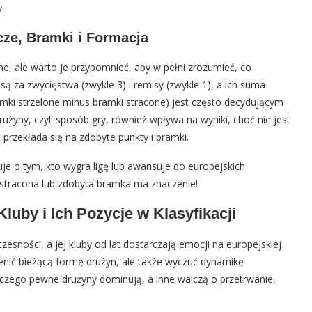
.
cze, Bramki i Formacja
ne, ale warto je przypomnieć, aby w pełni zrozumieć, co
 za zwycięstwa (zwykle 3) i remisy (zwykle 1), a ich suma
amki strzelone minus bramki stracone) jest często decydującym
żyny, czyli sposób gry, również wpływa na wyniki, choć nie jest
 przekłada się na zdobyte punkty i bramki.
je o tym, kto wygra ligę lub awansuje do europejskich
 stracona lub zdobyta bramka ma znaczenie!
Kluby i Ich Pozycje w Klasyfikacji
zesności, a jej kluby od lat dostarczają emocji na europejskiej
ocenić bieżącą formę drużyn, ale także wyczuć dynamikę
laczego pewne drużyny dominują, a inne walczą o przetrwanie,