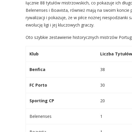
łącznie 88 tytułów mistrzowskich, co pokazuje ich długo
Belenenses i Boavista, również mają na swoim koncie
rywalizacji i pokazuje, że w piłce nożnej niespodzianki
ewolucję ligi i jej kluczowych graczy.
Oto szybkie zestawienie historycznych mistrzów Portugal
Klub
Liczba Tytułó
Benfica
38
FC Porto
30
Sporting CP
20
Belenenses
1
Boavista
1