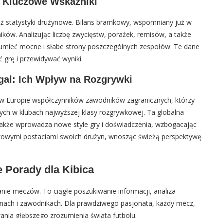
i Kluczowe Wskaźniki
eż statystyki drużynowe. Bilans bramkowy, wspomniany już w
ników. Analizując liczbę zwycięstw, porażek, remisów, a także
ozumieć mocne i słabe strony poszczególnych zespołów. Te dane
 grę i przewidywać wyniki.
gal: Ich Wpływ na Rozgrywki
h w Europie współczynników zawodników zagranicznych, którzy
ych w klubach najwyższej klasy rozgrywkowej. Ta globalna
e także wprowadza nowe style gry i doświadczenia, wzbogacając
uczowymi postaciami swoich drużyn, wnosząc świeżą perspektywę
e Porady dla Kibica
ądanie meczów. To ciągłe poszukiwanie informacji, analiza
ynach i zawodnikach. Dla prawdziwego pasjonata, każdy mecz,
ania głębszego zrozumienia świata futbolu.