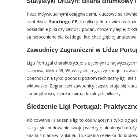
Statystyki Drużyn: Bilans Bramkowy 
Poza indywidualnymi osiągnięciami, kluczowe są równi
kontekście
Sportingu CP
, to tylko jeden z wielu wskaź
posiadanie piłki czy celność podań, możemy lepiej zr
są nieocenione dla każdego, kto chce głębiej analizować
Zawodnicy Zagraniczni w Lidze Portu
Liga Portugal charakteryzuje się jednym z najwyższyc
stanowią blisko 69,5% wszystkich graczy zarejestrowan
obecność nie tylko podnosi poziom techniczny ligi, al
widowisko. Zagraniczni zawodnicy często stają się kl
i umiejętności, które inspirują lokalnych piłkarzy.
Śledzenie Ligi Portugal: Praktyczn
Kibicowanie i śledzenie ligi to coś więcej niż tylko ogl
statystyk i budowanie swojej wiedzy o ulubionych druż
każda zmiana w rankingu, to kolejna cegiełka do budow