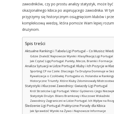
zawodników, czy po prostu analizy statystyk, może być
okazjonalnego kibica po aspirującego zawodnika. W tym 
przyjrzymy się historycznym osiągnięciom klubów i prz
kompleksową wiedzę, która pomoże Wam lepiej rozumi
drużynom.
Spis treści
Aktualne Rankingi i Tabela Ligi Portugal – Co Musisz Wied
Gdzie Znaleźć Najnowsze Wyniki i Klasyfikację Ligi Portugal
Jak Czytać Ligę Portugal: Punkty, Mecze, Bramki i Formacja
Analiza Sytuacji w Lidze Portugal: Kluby i Ich Pozycje w Klas
Sporting CP na Czele: Dlaczego Ta Drużyna Dominuje w Se
Rywalizacja o Czołówkę: Portugalia vs. Holandia w Ranking
Historyczne Triumfy: Które Kluby Zdominowały Mistrzostwa
Statystyki i Kluczowi Zawodnicy: Gwiazdy Ligi Portugal
Król Strzelców Ligi Portugal: Viktor Gyökeres i Jego Niezwy
Statystyki Drużyn: Bilans Bramkowy i Kluczowe Wskaźniki
Zawodnicy Zagraniczni w Lidze Portugal: Ich Wpływ na Roz
Śledzenie Ligi Portugal: Praktyczne Porady dla Kibica
Jak Sprawdzić Wyniki na Żywo i Najnowsze Informacje