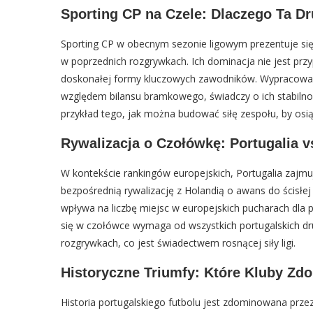
Sporting CP na Czele: Dlaczego Ta D
Sporting CP w obecnym sezonie ligowym prezentuje si
w poprzednich rozgrywkach. Ich dominacja nie jest przy
doskonałej formy kluczowych zawodników. Wypracowan
względem bilansu bramkowego, świadczy o ich stabilnośc
przykład tego, jak można budować siłę zespołu, by osi
Rywalizacja o Czołówkę: Portugalia 
W kontekście rankingów europejskich, Portugalia zajm
bezpośrednią rywalizację z Holandią o awans do ścisłej
wpływa na liczbę miejsc w europejskich pucharach dla 
się w czołówce wymaga od wszystkich portugalskich d
rozgrywkach, co jest świadectwem rosnącej siły ligi.
Historyczne Triumfy: Które Kluby Zd
Historia portugalskiego futbolu jest zdominowana przez 