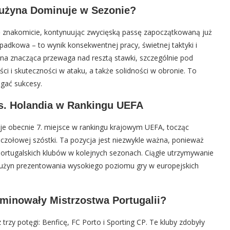
rużyna Dominuje w Sezonie?
ę znakomicie, kontynuując zwycięską passę zapoczątkowaną już
padkowa – to wynik konsekwentnej pracy, świetnej taktyki i
a znacząca przewaga nad resztą stawki, szczególnie pod
i i skuteczności w ataku, a także solidności w obronie. To
ągać sukcesy.
vs. Holandia w Rankingu UEFA
uje obecnie 7. miejsce w rankingu krajowym UEFA, tocząc
 czołowej szóstki. Ta pozycja jest niezwykle ważna, ponieważ
portugalskich klubów w kolejnych sezonach. Ciągłe utrzymywanie
rużyn prezentowania wysokiego poziomu gry w europejskich
ominowały Mistrzostwa Portugalii?
trzy potęgi: Benficę, FC Porto i Sporting CP. Te kluby zdobyły