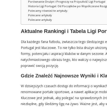
Porównanie Drużyn i Prognozy na Przyszłość Ligi Portugal
Historia Ligi Portugal: Od Początków po Współczesne Rozg
Polecamy również te artykuły:
Polecane artykuły
Polecane artykuły
Aktualne Rankingi i Tabela Ligi Po
Dla każdego fana futbolu, zwłaszcza tego śledzącego euro
Portugal jest kluczowe. To nie tylko lista drużyn uło
formy, potencjału i aspiracji klubów w danym sezonie. A
natychmiastowego obrazu tego, kto walczy o najwyższe 
poprawić swoją pozycję.
Gdzie Znaleźć Najnowsze Wyniki i Kla
W dzisiejszych czasach dostęp do informacji o wynikach i k
renomowane portale sportowe, a nawet aplikacje mobiln
Kluczowe jest jednak, aby polegać na sprawdzonych źródł
niezbędne, gdy śledzimy ligę na żywo. Ważne jest, aby 