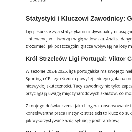
Statystyki i Kluczowi Zawodnicy: G
Ligi piłkarskie żyją statystykami i indywidualnymi osi
i interwencjami, tworzą magię widowiska. Analiza danyc
zrozumieć, jak poszczególni gracze wpływają na losy mec
Król Strzelców Ligi Portugal: Viktor
W sezonie 2024/2025, liga portugalska ma swojego nie
Sportingu CP. Jego średnia powyżej jednego gola na me
niezwykłej skuteczności. Tacy zawodnicy nie tylko zapew
przyciągają uwagę międzynarodowych skautów, co może 
Z mojego doświadczenia jako blogera, obserwowanie ta
konsekwentna praca i instynkt strzelecki to klucz do s
jak wykorzystywać każdą sytuację podbramkową.