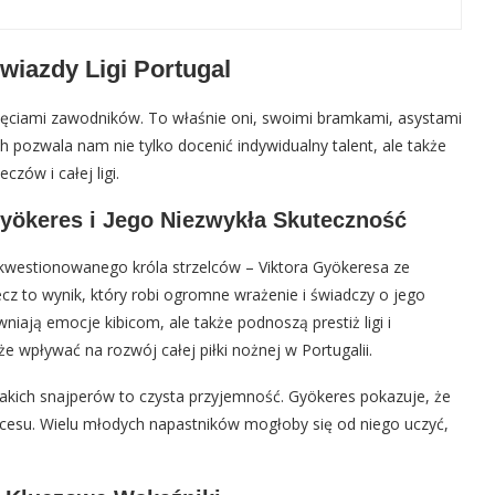
wiazdy Ligi Portugal
ągnięciami zawodników. To właśnie oni, swoimi bramkami, asystami
h pozwala nam nie tylko docenić indywidualny talent, ale także
zów i całej ligi.
 Gyökeres i Jego Niezwykła Skuteczność
kwestionowanego króla strzelców – Viktora Gyökeresa ze
cz to wynik, który robi ogromne wrażenie i świadczy o jego
niają emocje kibicom, ale także podnoszą prestiż ligi i
wpływać na rozwój całej piłki nożnej w Portugalii.
kich snajperów to czysta przyjemność. Gyökeres pokazuje, że
ukcesu. Wielu młodych napastników mogłoby się od niego uczyć,