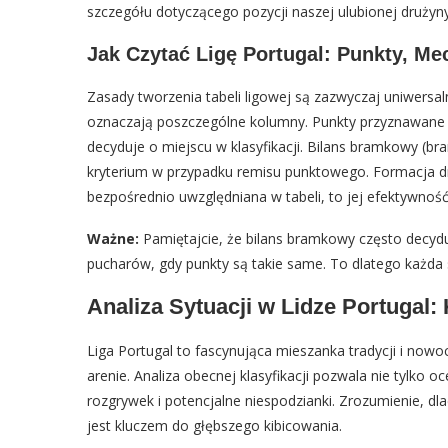
szczegółu dotyczącego pozycji naszej ulubionej drużyny
Jak Czytać Ligę Portugal: Punkty, Me
Zasady tworzenia tabeli ligowej są zazwyczaj uniwersal
oznaczają poszczególne kolumny. Punkty przyznawane są
decyduje o miejscu w klasyfikacji. Bilans bramkowy (br
kryterium w przypadku remisu punktowego. Formacja dru
bezpośrednio uwzględniana w tabeli, to jej efektywność
Ważne:
Pamiętajcie, że bilans bramkowy często decydu
pucharów, gdy punkty są takie same. To dlatego każda
Analiza Sytuacji w Lidze Portugal: 
Liga Portugal to fascynująca mieszanka tradycji i nowoc
arenie. Analiza obecnej klasyfikacji pozwala nie tylko 
rozgrywek i potencjalne niespodzianki. Zrozumienie, d
jest kluczem do głębszego kibicowania.