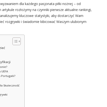
 wyzwaniem dla każdego pasjonata piłki nożnej – od
artykule rozłożymy na czynniki pierwsze aktualne rankingi,
eanalizujemy kluczowe statystyki, aby dostarczyć Wam
eć rozgrywki i świadomie kibicować Waszym ulubionym
zieć
yfikacji
zonie?
u UEFA
 Portugalii?
kła Skuteczność
grywki