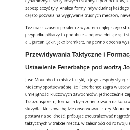
dynamicznych skrzydłowych i solidnych pomocników, kt
zabezpieczyć tyły. Analiza formy indywidualnej każdeg
często pozwala na wygrywanie trudnych meczów, nawet 
Też masz czasem problem z wyborem najlepszego stroju
przypadku piłkarzy to podobnie – odpowiedni sprzęt i s
a Uğurcan Çakır, jako bramkarz, na pewno docenia wys
Przewidywania Taktyczne i Formac
Ustawienie Fenerbahçe pod wodzą J
Jose Mourinho to mistrz taktyki, a jego zespoły słyną z 
Możemy spodziewać się, że Fenerbahçe zagra w ustawie
umiejętności kluczowych zawodników, jednocześnie za
Trabzonsporem, formacja była zorientowana na kontrolę
skrzydła. Kluczowe będzie obserwowanie, czy Mourinho 
postawi na solidność, próbując zneutralizować najgroź
taktycznych w trakcie meczu, w zależności od rozwoju sy