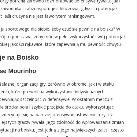
órzy potrafią zarówno rozmontować defensywę rywala, jak i
o zawodnika Trabzonsporu jest kluczowa, gdyż ich potencjał
jeśli drużyna nie jest faworytem rankingowym.
 sportowego dla siebie, żeby czuć się pewnie na boisku? W
trój to podstawa, żeby móc w pełni wykorzystać swój potencjał,
okiej jakości rękawice, które zapewniają mu pewność chwytu.
je na Boisko
ose Mourinho
żelaznej organizacji gry, zarówno w obronie, jak i w ataku.
niu, które pozwoli na wykorzystanie indywidualnych
pewniając szczelność w defensywie. W ostatnim meczu z
 środka pola i szybkie przejścia do ataku, wykorzystując
zdecyduje się na bardziej ofensywne ustawienie, czy też
niejszych graczy rywala. Jego zdolność do wprowadzania zmian
tuacji na boisku, jest jedną z jego największych zalet i często