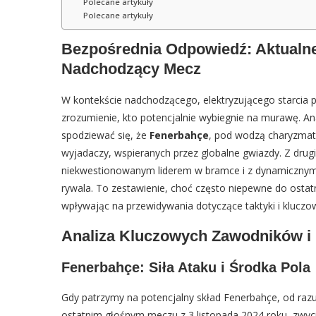
Polecane artykuły
Polecane artykuły
Bezpośrednia Odpowiedź: Aktualne
Nadchodzący Mecz
W kontekście nadchodzącego, elektryzującego starcia
zrozumienie, kto potencjalnie wybiegnie na murawę. A
spodziewać się, że
Fenerbahçe
, pod wodzą charyzmat
wyjadaczy, wspieranych przez globalne gwiazdy. Z drugi
niekwestionowanym liderem w bramce i z dynamicznym
rywala. To zestawienie, choć często niepewne do ostat
wpływając na przewidywania dotyczące taktyki i klucz
Analiza Kluczowych Zawodników i 
Fenerbahçe: Siła Ataku i Środka Pola
Gdy patrzymy na potencjalny skład Fenerbahçe, od razu 
ostatnim głośnym meczu z 3 listopada 2024 roku, zwyci