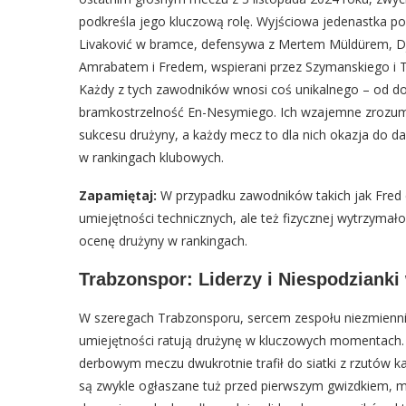
podkreśla jego kluczową rolę. Wyjściowa jedenastka p
Livaković w bramce, defensywa z Mertem Müldürem, Dj
Amrabatem i Fredem, wspierani przez Szymanskiego i T
Każdy z tych zawodników wnosi coś unikalnego – od do
bramkostrzelność En-Nesymiego. Ich wzajemne zrozumi
sukcesu drużyny, a każdy mecz to dla nich okazja do da
w rankingach klubowych.
Zapamiętaj:
W przypadku zawodników takich jak Fred c
umiejętności technicznych, ale też fizycznej wytrzymał
ocenę drużyny w rankingach.
Trabzonspor: Liderzy i Niespodzianki
W szeregach Trabzonsporu, sercem zespołu niezmiennie 
umiejętności ratują drużynę w kluczowych momentach.
derbowym meczu dwukrotnie trafił do siatki z rzutów kar
są zwykle ogłaszane tuż przed pierwszym gwizdkiem, 