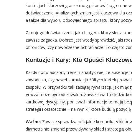
kontuzjach kluczowi gracze mogą stanowić ogromne wzm
doświadczenie. Analiza tych zmian jest kluczowa dla oce
a także dla wyboru odpowiedniego sprzętu, który pozw
Z mojego doświadczenia jako blogera, który śledzi tra
zawsze zagadka. Dobrze jest wtedy sprawdzić, jaki rodza
obrońców, czy nowoczesne ochraniacze. To często zdrad
Kontuzje i Kary: Kto Opuści Kluczow
Każdy doświadczony trener i analityk wie, że absencj
zawodnika, czy nawet kumulacja żółtych kartek prowadz
zespołu. W przypadku tak zaciętej rywalizacji, jak m
gracza może być odczuwalna. Zawsze warto śledzić ko
kartkowej dyscypliny, ponieważ informacje te mają be
strategii i ostatecznie – na wyniki, które budują pozyc
Ważne:
Zawsze sprawdzaj oficjalne komunikaty klubo
diametralnie zmienić przewidywany skład i strategię obu