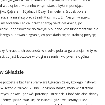
od wodzą Jose Mourinho w tym starciu była imponująca:
iku, Çağlarem Söyüncü i Osayi-Samuelem, środek pola z
adića, a na skrzydłach Saint-Maximin, z En-Nesym w ataku.
świadczenia Tadića, przez energię Saint-Maximina, po
enie i dopasowanie do taktyki Mourinho jest fundamentalne dla
lszego budowania zgrania, co przekłada się na stabilną pozycję
zy Amrabat, ich obecność w środku pola to gwarancja nie tylko
ości, co jest kluczowe w długim sezonie i wpływa na ogólną
 w Składzie
pozostaje kapitan i bramkarz Uğurcan Çakır, którego instynkt i
 W sezonie 2024/2025 bryluje Simon Banza, który w ostatnim
nych, pokazując swój potencjał strzelecki. Choć oficjalne składy
możemy spodziewać się, że Banza będzie wspierany przez