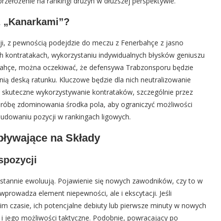
zełożenie na rankingi drużyn w dłuższej perspektywie.
 z „Kanarkami”?
ji, z pewnością podejdzie do meczu z Fenerbahçe z jasno
kich kontratakach, wykorzystaniu indywidualnych błysków geniuszu
erbahçe, można oczekiwać, że defensywa Trabzonsporu będzie
ią deską ratunku. Kluczowe będzie dla nich neutralizowanie
e skuteczne wykorzystywanie kontrataków, szczególnie przez
próbę zdominowania środka pola, aby ograniczyć możliwości
dowaniu pozycji w rankingach ligowych.
pływające na Składy
spozycji
ustannie ewoluują. Pojawienie się nowych zawodników, czy to w
rowadza element niepewności, ale i ekscytacji. Jeśli
m czasie, ich potencjalne debiuty lub pierwsze minuty w nowych
 jego możliwości taktyczne. Podobnie, powracający po