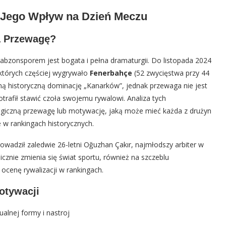
i Jego Wpływ na Dzień Meczu
a Przewagę?
abzonsporem jest bogata i pełna dramaturgii. Do listopada 2024
 których częściej wygrywało
Fenerbahçe
(52 zwycięstwa przy 44
ą historyczną dominację „Kanarków”, jednak przewaga nie jest
trafił stawić czoła swojemu rywalowi. Analiza tych
giczną przewagę lub motywację, jaką może mieć każda z drużyn
 w rankingach historycznych.
rowadził zaledwie 26-letni Oğuzhan Çakır, najmłodszy arbiter w
icznie zmienia się świat sportu, również na szczeblu
cenę rywalizacji w rankingach.
otywacji
alnej formy i nastroj