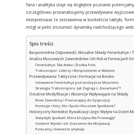
fana i analityka staje się dogłębne poznanie potencjal
szczegółowo przeanalizujemy przewidywane wyjściowe j
interpretować te zestawienia w kontekście taktyki, for
mógł w pełni zrozumieć dynamikę nadchodzącego wido
Spis treści
Bezpośrednia Odpowiedź: Aktualne Składy Fenerbahçe i
Analiza Kluczowych Zawodników i Ich Roli w Formacjach D
Fenerbahçe: Siła Ataku i Środka Pola
Trabzonspor: Liderzy i Niespodzianki w Składzie
Przewidywania Taktyczne i Formacje na Boisko
Ustawienie Fenerbahçe pod wodzą Jose Mourinho
Strategia Trabzonsporu: Jak Zagrają z „Kanarkami”?
Ostatnie Modyfikacje i Absencje Wpływające na Składy
Nowi Zawodnicy i Powracający do Dyspozycji
Kontuzje i Kary: Kto Opuści Kluczowe Spotkanie?
Historyczny Kontekst Rywalizacji i Jego Wpływ na Dzień 
Statystyki Spotkań: Która Drużyna Ma Przewagę?
Ostatnie Wyniki i Ich Znaczenie dla Motywacji
Polecamy również te artykuły: