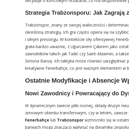
decyduje o końcowym rezultacie, co ma bezpośrednie pr
Strategia Trabzonsporu: Jak Zagrają
Trabzonspor, znany ze swojej waleczności i determinac
określoną strategią. Ich gra często opiera się na szyb
i silnym pressingu. W kontekście siły ofensywnej Fen
grała bardzo uważnie, z Uğurcanem Çakırem jako ostatn
zawodników takich jak Tadić czy Saint-Maximin, a takż
Simona Banzę. Ich taktyka może również uwzględniać 
kreatywne Fenerbahçe, co jest ważnym elementem w bu
Ostatnie Modyfikacje i Absencje W
Nowi Zawodnicy i Powracający do Dy
W dynamicznym świecie piłki nożnej, składy drużyn nie
zimowym okienku transferowym, czy w letnim, zawsze wp
Fenerbahçe
lub
Trabzonspor
wzmocniło się w ostatni
barwach mogą znacząco wpłynąć na dynamikę zespołu i