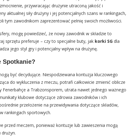
ocnienie, przywracając drużynie utraconą jakość i
ny aktualnej siły drużyny i jej potencjalnych szans w rankingach,
oli tym zawodnikom zaprezentować pełnię swoich możliwości.
nsfery, mogę powiedzieć, że nowy zawodnik w składzie to
j sprzętu preferuje – czy to specjalne buty, jak
korki SG
dla
za jego styl gry i potencjalny wpływ na drużynę.
e Spotkanie?
e mogą być decydujące. Niespodziewana kontuzja kluczowego
ąca do wykluczenia z meczu, potrafi całkowicie zmienić oblicze
iędzy Fenerbahçe a Trabzonsporem, utrata nawet jednego ważnego
munikaty klubowe dotyczące zdrowia zawodników i ich
zpośrednie przełożenie na przewidywania dotyczące składów,
ję w rankingach sportowych.
we przed meczem, ponieważ kontuzje lub zawieszenia mogą
 drużyn.