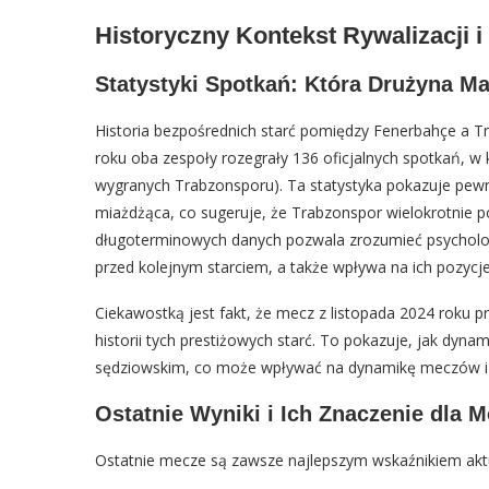
Historyczny Kontekst Rywalizacji 
Statystyki Spotkań: Która Drużyna M
Historia bezpośrednich starć pomiędzy Fenerbahçe a Tr
roku oba zespoły rozegrały 136 oficjalnych spotkań, w
wygranych Trabzonsporu). Ta statystyka pokazuje pewn
miażdżąca, co sugeruje, że Trabzonspor wielokrotnie po
długoterminowych danych pozwala zrozumieć psycholo
przed kolejnym starciem, a także wpływa na ich pozycje
Ciekawostką jest fakt, że mecz z listopada 2024 roku p
historii tych prestiżowych starć. To pokazuje, jak dynam
sędziowskim, co może wpływać na dynamikę meczów i o
Ostatnie Wyniki i Ich Znaczenie dla M
Ostatnie mecze są zawsze najlepszym wskaźnikiem aktu