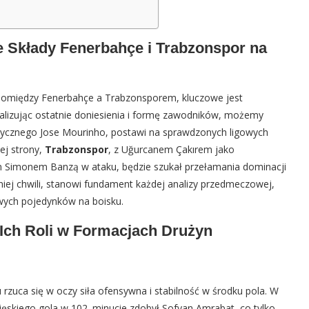
 Składy Fenerbahçe i Trabzonspor na
 pomiędzy Fenerbahçe a Trabzonsporem, kluczowe jest
nalizując ostatnie doniesienia i formę zawodników, możemy
ycznego Jose Mourinho, postawi na sprawdzonych ligowych
ej strony,
Trabzonspor
, z Uğurcanem Çakırem jako
 Simonem Banzą w ataku, będzie szukał przełamania dominacji
niej chwili, stanowi fundament każdej analizy przedmeczowej,
owych pojedynków na boisku.
Ich Roli w Formacjach Drużyn
rzuca się w oczy siła ofensywna i stabilność w środku pola. W
ęskiego gola w 102. minucie zdobył Sofyan Amrabat, co tylko