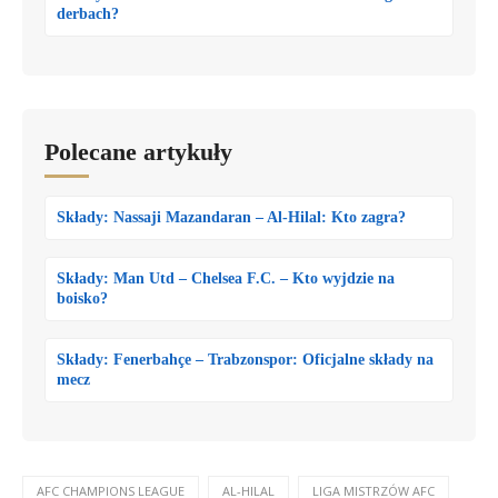
derbach?
Polecane artykuły
Składy: Nassaji Mazandaran – Al-Hilal: Kto zagra?
Składy: Man Utd – Chelsea F.C. – Kto wyjdzie na
boisko?
Składy: Fenerbahçe – Trabzonspor: Oficjalne składy na
mecz
AFC CHAMPIONS LEAGUE
AL-HILAL
LIGA MISTRZÓW AFC