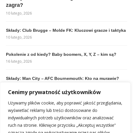
zagra?
10 lutego, 2026
Składy: Club Brugge – Molde FK: Kluczowi gracze i taktyka
10 lutego, 2026
Pokolenie z od kiedy? Baby boomers, X, Y, Z – kim są?
16 lutego, 2026
Składy: Man City – AFC Bournemouth: Kto na murawie?
10 lutego, 2026
Cenimy prywatność użytkowników
Reprezentacja Finlandii w piłce nożnej mężczyzn: Kadra
Używamy plików cookie, aby poprawić jakość przeglądania,
isukcesy
wyświetlać reklamy lub treści dostosowane do
17 lutego, 2026
indywidualnych potrzeb użytkowników oraz analizować
ruch na stronie. Kliknięcie przycisku „Akceptuj wszystkie”
oznacza zgodę na wykorzystywanie przez nas plików