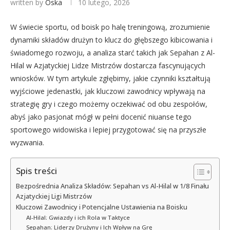
written by
Oska
10 lutego, 2026
W świecie sportu, od boisk po halę treningową, zrozumienie
dynamiki składów drużyn to klucz do głębszego kibicowania i
świadomego rozwoju, a analiza starć takich jak Sepahan z Al-
Hilal w Azjatyckiej Lidze Mistrzów dostarcza fascynujących
wniosków. W tym artykule zgłębimy, jakie czynniki kształtują
wyjściowe jedenastki, jak kluczowi zawodnicy wpływają na
strategię gry i czego możemy oczekiwać od obu zespołów,
abyś jako pasjonat mógł w pełni docenić niuanse tego
sportowego widowiska i lepiej przygotować się na przyszłe
wyzwania.
Spis treści
Bezpośrednia Analiza Składów: Sepahan vs Al-Hilal w 1/8 Finału
Azjatyckiej Ligi Mistrzów
Kluczowi Zawodnicy i Potencjalne Ustawienia na Boisku
Al-Hilal: Gwiazdy i ich Rola w Taktyce
Sepahan: Liderzy Drużyny i Ich Wpływ na Grę