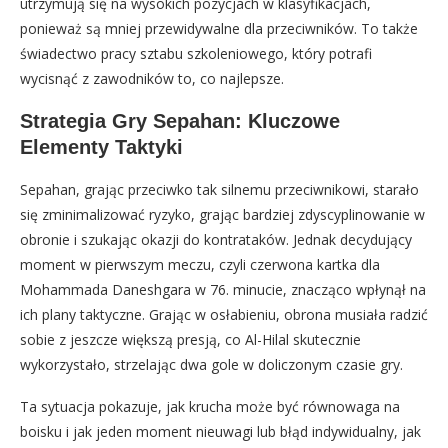
utrzymują się na wysokich pozycjach w klasyfikacjach,
ponieważ są mniej przewidywalne dla przeciwników. To także
świadectwo pracy sztabu szkoleniowego, który potrafi
wycisnąć z zawodników to, co najlepsze.
Strategia Gry Sepahan: Kluczowe
Elementy Taktyki
Sepahan, grając przeciwko tak silnemu przeciwnikowi, starało
się zminimalizować ryzyko, grając bardziej zdyscyplinowanie w
obronie i szukając okazji do kontrataków. Jednak decydujący
moment w pierwszym meczu, czyli czerwona kartka dla
Mohammada Daneshgara w 76. minucie, znacząco wpłynął na
ich plany taktyczne. Grając w osłabieniu, obrona musiała radzić
sobie z jeszcze większą presją, co Al-Hilal skutecznie
wykorzystało, strzelając dwa gole w doliczonym czasie gry.
Ta sytuacja pokazuje, jak krucha może być równowaga na
boisku i jak jeden moment nieuwagi lub błąd indywidualny, jak