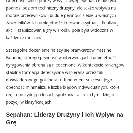
Obecność takich graczy w wyjściowej jedenastce nie tylko
podnosi poziom techniczny drużyny, ale także wpływa na
morale przeciwników i buduje pewność siebie u własnych
zawodników. Ich umiejętność kreowania sytuacji, finalizacji
akcji i stabilizowania gry w środku pola była widoczna w
każdym z meczów.
Szczególne docenienie należy się bramkarzowi Yassine
Bounou, którego pewność w interwencjach i umiejętność
dyrygowania obroną są nieocenione. W kontekście rankingów,
stabilna formacja defensywna wspierana przez tak
doświadczonego golkipera to fundament sukcesu. Jego
obecność minimalizuje liczbę błędów indywidualnych, które
często decydują o losach spotkania, a co za tym idzie, o
pozycji w klasyfikacjach.
Sepahan: Liderzy Drużyny i Ich Wpływ na
Grę