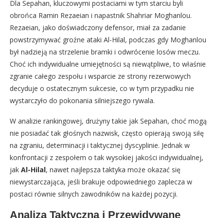
Dla Sepahan, kluczowymi postaciami w tym starciu byli
obrońca Ramin Rezaeian i napastnik Shahriar Moghanlou.
Rezaeian, jako doświadczony defensor, miał za zadanie
powstrzymywać groźne ataki Al-Hilal, podczas gdy Moghanlou
był nadzieją na strzelenie bramki i odwrócenie losów meczu.
Choć ich indywidualne umiejętności są niewątpliwe, to właśnie
zgranie całego zespołu i wsparcie ze strony rezerwowych
decyduje o ostatecznym sukcesie, co w tym przypadku nie
wystarczyło do pokonania silniejszego rywala.
W analizie rankingowej, drużyny takie jak Sepahan, choć mogą
nie posiadać tak głośnych nazwisk, często opierają swoją siłę
na zgraniu, determinacji i taktycznej dyscyplinie. Jednak w
konfrontacji z zespołem o tak wysokiej jakości indywidualnej,
jak
Al-Hilal
, nawet najlepsza taktyka może okazać się
niewystarczająca, jeśli brakuje odpowiedniego zaplecza w
postaci równie silnych zawodników na każdej pozycji.
Analiza Taktyczna i Przewidywane