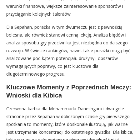
warunki finansowe, większe zainteresowanie sponsorów i
przyciąganie kolejnych talentów.
Dla Sepahan, porażka w tym dwumeczu jest z pewnością
bolesna, ale również stanowi cenną lekcję. Analiza błędów i
analiza sposobu gry przeciwnika jest niezbędna do dalszego
rozwoju. W świecie rankingów, nawet takie porażki mogą być
analizowane pod kątem potencjału drużyny i obszarów
wymagających poprawy, co jest kluczowe dla
długoterminowego progresu.
Kluczowe Momenty z Poprzednich Meczy:
Wnioski dla Kibica
Czerwona kartka dla Mohammada Daneshgara i dwa gole
stracone przez Sepahan w doliczonym czasie gry pierwszego
spotkania to momenty, które doskonale ilustrują, jak ważne
jest utrzymanie koncentracji do ostatniego gwizdka. Dla kibica,
takie sytuacje są dowodem na nieprzewidywalność piłki