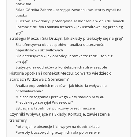
nazwiska
Skład Górnika Zabrze – przegląd zawodników, którzy wyszli na
boisko
Kluczowi zawodnicy i potencjalne zaskoczenia w obu drużynach
Formacje drużyn i taktyka trenera – jak kształtował się przebieg
gry?
Strategia Meczu i Siła Drużyn: Jak składy przełożyły się na grę?
Siła ofensywna obu zespołów – analiza skuteczności
napastników i skrzydłowych
Siła defensywna – jak obrońcy i bramkarze radzili sobie z
presją?
Statystyki zawodników w kontekście ich roli w zespole
Historia Spotkań i Kontekst Meczu: Co warto wiedzieć o
starciach Widzewa z Górnikiem?
Analiza poprzednich meczów – jak historia wpływa na
przewidywania?
Miejsce rozegrania i przewaga – czy stadion przy al.
Piłsudskiego sprzyjał Widzewowi?
Sytuacja w tabeli i cel punktowy przed meczem
Czynniki Wpływające na Składy: Kontuzje, zawieszenia i
transfery
Potencjalne absencje i ich wpływ na dobór składu
Powroty kluczowych graczy i ich rola po przerwie