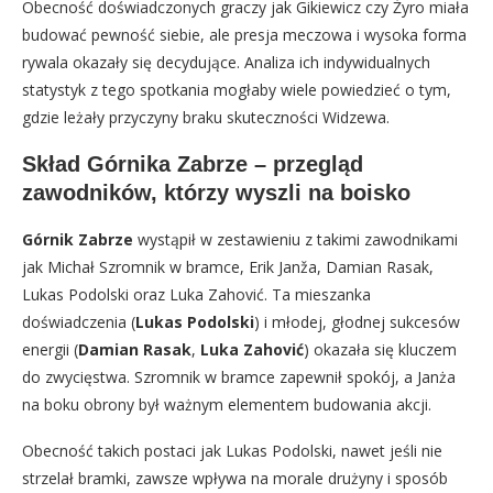
Obecność doświadczonych graczy jak Gikiewicz czy Żyro miała
budować pewność siebie, ale presja meczowa i wysoka forma
rywala okazały się decydujące. Analiza ich indywidualnych
statystyk z tego spotkania mogłaby wiele powiedzieć o tym,
gdzie leżały przyczyny braku skuteczności Widzewa.
Skład Górnika Zabrze – przegląd
zawodników, którzy wyszli na boisko
Górnik Zabrze
wystąpił w zestawieniu z takimi zawodnikami
jak Michał Szromnik w bramce, Erik Janža, Damian Rasak,
Lukas Podolski oraz Luka Zahović. Ta mieszanka
doświadczenia (
Lukas Podolski
) i młodej, głodnej sukcesów
energii (
Damian Rasak
,
Luka Zahović
) okazała się kluczem
do zwycięstwa. Szromnik w bramce zapewnił spokój, a Janża
na boku obrony był ważnym elementem budowania akcji.
Obecność takich postaci jak Lukas Podolski, nawet jeśli nie
strzelał bramki, zawsze wpływa na morale drużyny i sposób