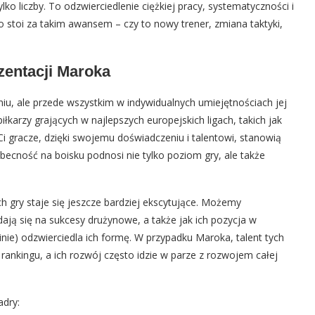
lko liczby. To odzwierciedlenie ciężkiej pracy, systematyczności i
o stoi za takim awansem – czy to nowy trener, zmiana taktyki,
zentacji Maroka
raniu, ale przede wszystkim w indywidualnych umiejętnościach jej
łkarzy grających w najlepszych europejskich ligach, takich jak
 Ci gracze, dzięki swojemu doświadczeniu i talentowi, stanowią
becność na boisku podnosi nie tylko poziom gry, ale także
ich gry staje się jeszcze bardziej ekscytujące. Możemy
ają się na sukcesy drużynowe, a także jak ich pozycja w
linie) odzwierciedla ich formę. W przypadku Maroka, talent tych
rankingu, a ich rozwój często idzie w parze z rozwojem całej
adry: