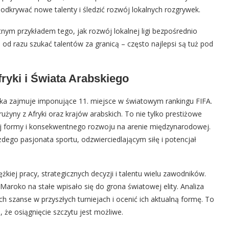
odkrywać nowe talenty i śledzić rozwój lokalnych rozgrywek.
ym przykładem tego, jak rozwój lokalnej ligi bezpośrednio
a od razu szukać talentów za granicą – często najlepsi są tuż pod
ryki i Świata Arabskiego
ka zajmuje imponujące 11. miejsce w światowym rankingu FIFA.
użyny z Afryki oraz krajów arabskich. To nie tylko prestiżowe
kiej formy i konsekwentnego rozwoju na arenie międzynarodowej.
dego pasjonata sportu, odzwierciedlającym siłę i potencjał
kiej pracy, strategicznych decyzji i talentu wielu zawodników.
 Maroko na stałe wpisało się do grona światowej elity. Analiza
h szanse w przyszłych turniejach i ocenić ich aktualną formę. To
, że osiągnięcie szczytu jest możliwe.