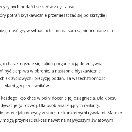
cyzyjnych podań i strzałów z dystansu.
y potrafi błyskawicznie przemieszczać się po skrzydle i
miejętność gry w sytuacjach sam na sam są nieocenione dla
gui charakteryzuje się solidną organizacją defensywną
i być cierpliwa w obronie, a następnie błyskawicznie
ch skrzydłowych i precyzję podań. Ta wszechstronność
 stylami gry przeciwników.
 każdego, kto chce w pełni docenić jej osiągnięcia. Dla kibica,
idywać jego rozwój. Dla osób analizujących rankingi,
 potencjału drużyny w starciu z konkretnymi rywalami. Maroko
 gry mogą przynieść sukces nawet na najwyższym światowym