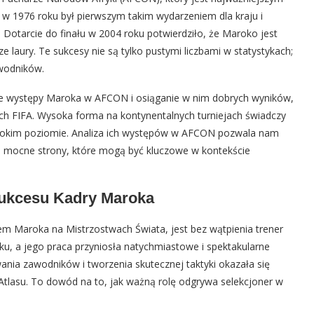
mf w 1976 roku był pierwszym takim wydarzeniem dla kraju i
Dotarcie do finału w 2004 roku potwierdziło, że Maroko jest
e laury. Te sukcesy nie są tylko pustymi liczbami w statystykach;
awodników.
ne występy Maroka w AFCON i osiąganie w nim dobrych wyników,
ach FIFA. Wysoka forma na kontynentalnych turniejach świadczy
a wysokim poziomie. Analiza ich występów w AFCON pozwala nam
 ma mocne strony, które mogą być kluczowe w kontekście
 Sukcesu Kadry Maroka
em Maroka na Mistrzostwach Świata, jest bez wątpienia trener
ku, a jego praca przyniosła natychmiastowe i spektakularne
nia zawodników i tworzenia skutecznej taktyki okazała się
tlasu. To dowód na to, jak ważną rolę odgrywa selekcjoner w