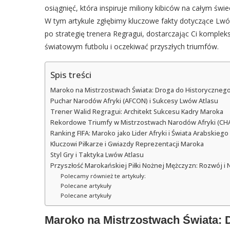
osiągnięć, która inspiruje miliony kibiców na całym świ
W tym artykule zgłębimy kluczowe fakty dotyczące Lwó
po strategię trenera Regragui, dostarczając Ci komplek
światowym futbolu i oczekiwać przyszłych triumfów.
Spis treści
Maroko na Mistrzostwach Świata: Droga do Historycznego
Puchar Narodów Afryki (AFCON) i Sukcesy Lwów Atlasu
Trener Walid Regragui: Architekt Sukcesu Kadry Maroka
Rekordowe Triumfy w Mistrzostwach Narodów Afryki (CH
Ranking FIFA: Maroko jako Lider Afryki i Świata Arabskiego
Kluczowi Piłkarze i Gwiazdy Reprezentacji Maroka
Styl Gry i Taktyka Lwów Atlasu
Przyszłość Marokańskiej Piłki Nożnej Mężczyzn: Rozwój i
Polecamy również te artykuły:
Polecane artykuły
Polecane artykuły
Maroko na Mistrzostwach Świata: D