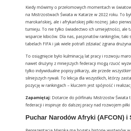
Kiedy mówimy o przełomowych momentach w światowym
na Mistrzostwach Świata w Katarze w 2022 roku. To był 
marokańskiej, ale i afrykańskiej piłki nożnej. Jako pierw
turnieju. To nie tylko świadectwo ich umiejętności, ale 
wsparcie kibiców. Dla nas, pasjonatów rankingów, taki
tabelach FIFA i jak wiele potrafi zdziałać zgrana dru
To osiągnięcie było kulminacją lat pracy i rozwoju ma
nawet drużyny z mniejszych federacji mogą rzucić wyzw
tylko indywidualne popisy piłkarzy, ale przede wszystk
silniejszych rywali. To lekcja dla wszystkich, którzy zas
pozycję w rankingach – kluczem jest spójność i realizacja
Zapamiętaj:
Dotarcie do półfinału Mistrzostw Świata t
federacji i inspiruje do dalszej pracy nad rozwojem piłki
Puchar Narodów Afryki (AFCON) i
Reprezentacja Maroka ma bogatą historię występów w 