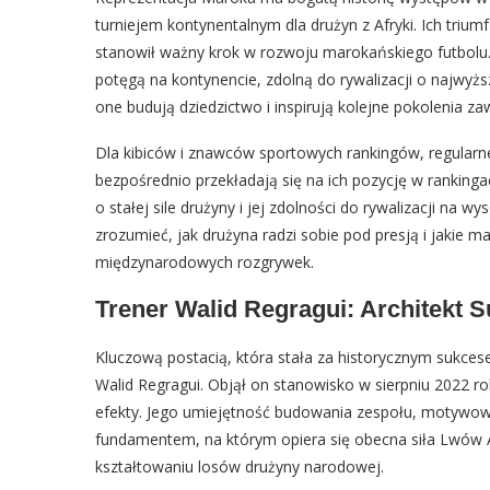
turniejem kontynentalnym dla drużyn z Afryki. Ich triu
stanowił ważny krok w rozwoju marokańskiego futbolu. 
potęgą na kontynencie, zdolną do rywalizacji o najwyższ
one budują dziedzictwo i inspirują kolejne pokolenia z
Dla kibiców i znawców sportowych rankingów, regular
bezpośrednio przekładają się na ich pozycję w ranking
o stałej sile drużyny i jej zdolności do rywalizacji n
zrozumieć, jak drużyna radzi sobie pod presją i jakie
międzynarodowych rozgrywek.
Trener Walid Regragui: Architekt
Kluczową postacią, która stała za historycznym sukces
Walid Regragui. Objął on stanowisko w sierpniu 2022 ro
efekty. Jego umiejętność budowania zespołu, motywowa
fundamentem, na którym opiera się obecna siła Lwów A
kształtowaniu losów drużyny narodowej.