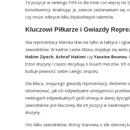
Te pozycje w rankingu FIFA to dla mnie coś więcej niż ty
konsekwencji. Analizując je, zawsze zastanawiam się, c
czy może odkrycie kilku błyskotliwych talentów.
Kluczowi Piłkarze i Gwiazdy Repre
Siła reprezentacji Maroka tkwi nie tylko w taktyce i zg
zawodników. W kadrze Lwów Atlasu znajduje się wielu pi
Hakim Ziyech
,
Achraf Hakimi
czy
Yassine Bounou
.
trzon drużyny i często decydują o losach meczów. Ich o
buduje pewność siebie całego zespołu.
Dla kibica, znającego gwiazdy reprezentacji, śledzenie 
obserwować, jak ich indywidualne umiejętności przekład
rankingach indywidualnych (jeśli istnieją w danej dyscyp
zawodników jest kluczowy dla ich pozycji w światowym 
drużyny.
Oto kilku zawodników, którzy stanowią o sile obecnej k