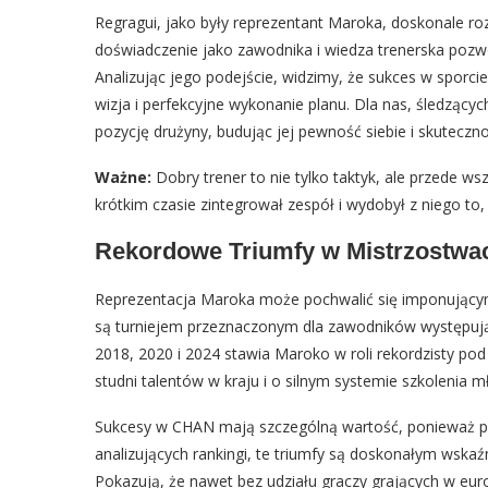
Regragui, jako były reprezentant Maroka, doskonale roz
doświadczenie jako zawodnika i wiedza trenerska pozwo
Analizując jego podejście, widzimy, że sukces w sporcie
wizja i perfekcyjne wykonanie planu. Dla nas, śledzącyc
pozycję drużyny, budując jej pewność siebie i skuteczno
Ważne:
Dobry trener to nie tylko taktyk, ale przede w
krótkim czasie zintegrował zespół i wydobył z niego to,
Rekordowe Triumfy w Mistrzostwa
Reprezentacja Maroka może pochwalić się imponującym
są turniejem przeznaczonym dla zawodników występują
2018, 2020 i 2024 stawia Maroko w roli rekordzisty pod
studni talentów w kraju i o silnym systemie szkolenia m
Sukcesy w CHAN mają szczególną wartość, ponieważ poka
analizujących rankingi, te triumfy są doskonałym wska
Pokazują, że nawet bez udziału graczy grających w eur