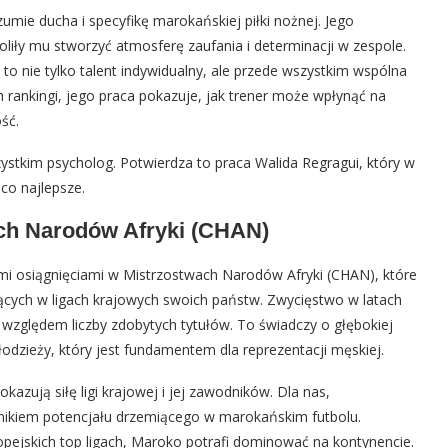
umie ducha i specyfikę marokańskiej piłki nożnej. Jego
liły mu stworzyć atmosferę zaufania i determinacji w zespole.
 to nie tylko talent indywidualny, ale przede wszystkim wspólna
h rankingi, jego praca pokazuje, jak trener może wpłynąć na
ść.
szystkim psycholog. Potwierdza to praca Walida Regragui, który w
 co najlepsze.
ch Narodów Afryki (CHAN)
i osiągnięciami w Mistrzostwach Narodów Afryki (CHAN), które
cych w ligach krajowych swoich państw. Zwycięstwo w latach
 względem liczby zdobytych tytułów. To świadczy o głębokiej
łodzieży, który jest fundamentem dla reprezentacji męskiej.
zują siłę ligi krajowej i jej zawodników. Dla nas,
źnikiem potencjału drzemiącego w marokańskim futbolu.
opejskich top ligach, Maroko potrafi dominować na kontynencie.