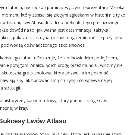
 futbolu, nie sposób pominąć wyczynu reprezentacji Maroka
moment, który zapisał się złotymi zgłoskami w historii nie tylko
si w historii, Lwy Atlasu dotarli do półfinału tego prestiżowego
także dowód na to, jak ważna jest determinacja, taktyka i
 sukces pokazuje, jak dynamicznie mogą zmieniać się pozycje w
żyna pod wodzą doświadczonego szkoleniowca.
rokańskiego futbolu. Pokazuje, że z odpowiednim podejściem,
anie potęgom. Analizując ich drogę przez mundial, widzimy nie
im skuteczną grę zespołową, która pozwoliła im pokonać
tanawiają się, jak budować silną drużynę i co wpływa na jej
 strategii.
o historyczny kamień milowy, który podnosi rangę całej
 nożnej w kraju.
 Sukcesy Lwów Atlasu
Pucharze Narodów Afryki (AFCON), który jest najważniejszym