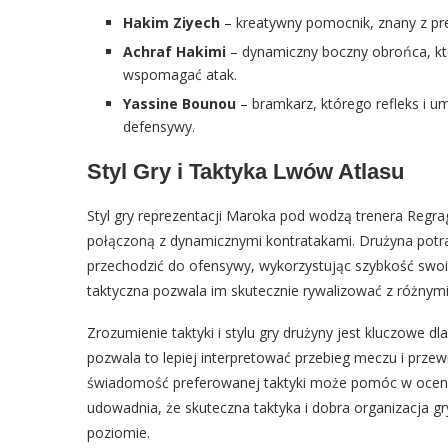
Hakim Ziyech
– kreatywny pomocnik, znany z pre
Achraf Hakimi
– dynamiczny boczny obrońca, któr
wspomagać atak.
Yassine Bounou
– bramkarz, którego refleks i u
defensywy.
Styl Gry i Taktyka Lwów Atlasu
Styl gry reprezentacji Maroka pod wodzą trenera Regra
połączoną z dynamicznymi kontratakami. Drużyna potraf
przechodzić do ofensywy, wykorzystując szybkość swoi
taktyczna pozwala im skutecznie rywalizować z różnymi
Zrozumienie taktyki i stylu gry drużyny jest kluczowe dla
pozwala to lepiej interpretować przebieg meczu i przew
świadomość preferowanej taktyki może pomóc w ocenie
udowadnia, że skuteczna taktyka i dobra organizacja
poziomie.