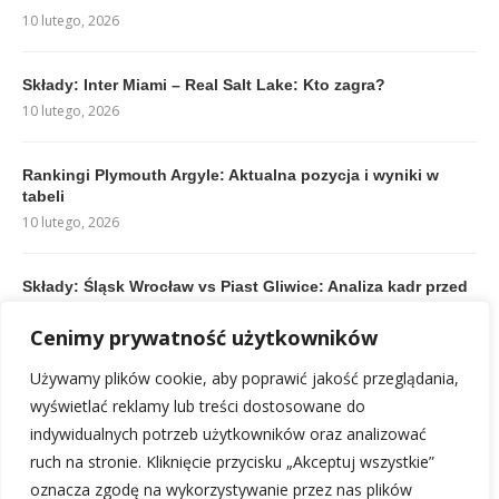
10 lutego, 2026
Składy: Inter Miami – Real Salt Lake: Kto zagra?
10 lutego, 2026
Rankingi Plymouth Argyle: Aktualna pozycja i wyniki w
tabeli
10 lutego, 2026
Składy: Śląsk Wrocław vs Piast Gliwice: Analiza kadr przed
meczem
10 lutego, 2026
Cenimy prywatność użytkowników
Używamy plików cookie, aby poprawić jakość przeglądania,
Składy: Chelsea F.C. – Legia Warszawa: Kto zagra?
wyświetlać reklamy lub treści dostosowane do
10 lutego, 2026
indywidualnych potrzeb użytkowników oraz analizować
ruch na stronie. Kliknięcie przycisku „Akceptuj wszystkie”
oznacza zgodę na wykorzystywanie przez nas plików