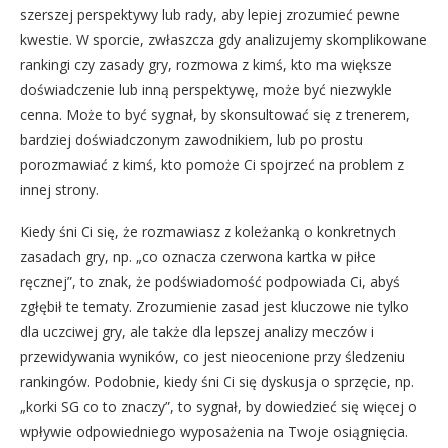
szerszej perspektywy lub rady, aby lepiej zrozumieć pewne
kwestie. W sporcie, zwłaszcza gdy analizujemy skomplikowane
rankingi czy zasady gry, rozmowa z kimś, kto ma większe
doświadczenie lub inną perspektywę, może być niezwykle
cenna. Może to być sygnał, by skonsultować się z trenerem,
bardziej doświadczonym zawodnikiem, lub po prostu
porozmawiać z kimś, kto pomoże Ci spojrzeć na problem z
innej strony.
Kiedy śni Ci się, że rozmawiasz z koleżanką o konkretnych
zasadach gry, np. „co oznacza czerwona kartka w piłce
ręcznej”, to znak, że podświadomość podpowiada Ci, abyś
zgłębił te tematy. Zrozumienie zasad jest kluczowe nie tylko
dla uczciwej gry, ale także dla lepszej analizy meczów i
przewidywania wyników, co jest nieocenione przy śledzeniu
rankingów. Podobnie, kiedy śni Ci się dyskusja o sprzęcie, np.
„korki SG co to znaczy”, to sygnał, by dowiedzieć się więcej o
wpływie odpowiedniego wyposażenia na Twoje osiągnięcia.