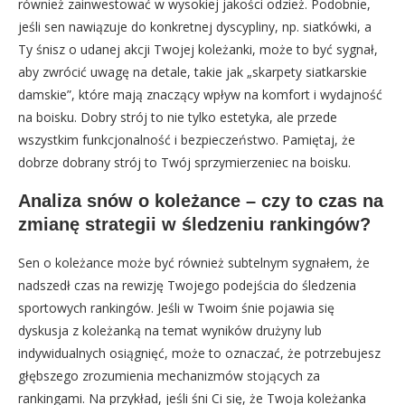
również zainwestować w wysokiej jakości odzież. Podobnie,
jeśli sen nawiązuje do konkretnej dyscypliny, np. siatkówki, a
Ty śnisz o udanej akcji Twojej koleżanki, może to być sygnał,
aby zwrócić uwagę na detale, takie jak „skarpety siatkarskie
damskie”, które mają znaczący wpływ na komfort i wydajność
na boisku. Dobry strój to nie tylko estetyka, ale przede
wszystkim funkcjonalność i bezpieczeństwo. Pamiętaj, że
dobrze dobrany strój to Twój sprzymierzeniec na boisku.
Analiza snów o koleżance – czy to czas na
zmianę strategii w śledzeniu rankingów?
Sen o koleżance może być również subtelnym sygnałem, że
nadszedł czas na rewizję Twojego podejścia do śledzenia
sportowych rankingów. Jeśli w Twoim śnie pojawia się
dyskusja z koleżanką na temat wyników drużyny lub
indywidualnych osiągnięć, może to oznaczać, że potrzebujesz
głębszego zrozumienia mechanizmów stojących za
rankingami. Na przykład, jeśli śni Ci się, że Twoja koleżanka