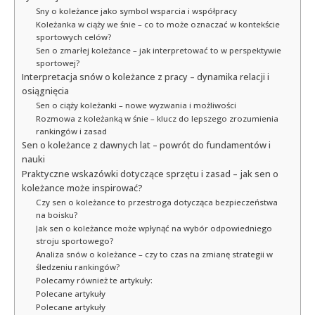
Sny o koleżance jako symbol wsparcia i współpracy
Koleżanka w ciąży we śnie – co to może oznaczać w kontekście
sportowych celów?
Sen o zmarłej koleżance – jak interpretować to w perspektywie
sportowej?
Interpretacja snów o koleżance z pracy – dynamika relacji i
osiągnięcia
Sen o ciąży koleżanki – nowe wyzwania i możliwości
Rozmowa z koleżanką w śnie – klucz do lepszego zrozumienia
rankingów i zasad
Sen o koleżance z dawnych lat – powrót do fundamentów i
nauki
Praktyczne wskazówki dotyczące sprzętu i zasad – jak sen o
koleżance może inspirować?
Czy sen o koleżance to przestroga dotycząca bezpieczeństwa
na boisku?
Jak sen o koleżance może wpłynąć na wybór odpowiedniego
stroju sportowego?
Analiza snów o koleżance – czy to czas na zmianę strategii w
śledzeniu rankingów?
Polecamy również te artykuły:
Polecane artykuły
Polecane artykuły