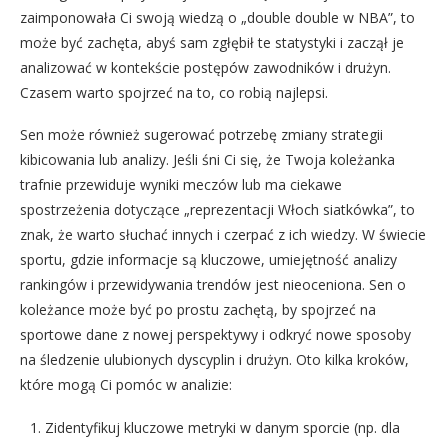
zaimponowała Ci swoją wiedzą o „double double w NBA”, to
może być zachęta, abyś sam zgłębił te statystyki i zaczął je
analizować w kontekście postępów zawodników i drużyn.
Czasem warto spojrzeć na to, co robią najlepsi.
Sen może również sugerować potrzebę zmiany strategii
kibicowania lub analizy. Jeśli śni Ci się, że Twoja koleżanka
trafnie przewiduje wyniki meczów lub ma ciekawe
spostrzeżenia dotyczące „reprezentacji Włoch siatkówka”, to
znak, że warto słuchać innych i czerpać z ich wiedzy. W świecie
sportu, gdzie informacje są kluczowe, umiejętność analizy
rankingów i przewidywania trendów jest nieoceniona. Sen o
koleżance może być po prostu zachętą, by spojrzeć na
sportowe dane z nowej perspektywy i odkryć nowe sposoby
na śledzenie ulubionych dyscyplin i drużyn. Oto kilka kroków,
które mogą Ci pomóc w analizie:
Zidentyfikuj kluczowe metryki w danym sporcie (np. dla