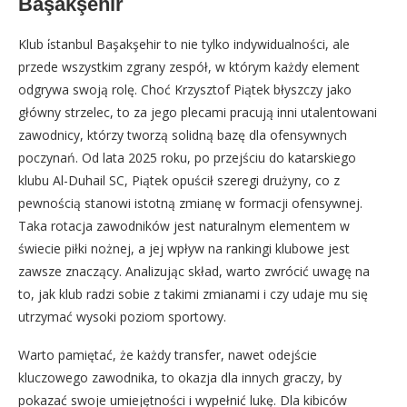
Başakşehir
Klub i̇stanbul Başakşehir to nie tylko indywidualności, ale
przede wszystkim zgrany zespół, w którym każdy element
odgrywa swoją rolę. Choć Krzysztof Piątek błyszczy jako
główny strzelec, to za jego plecami pracują inni utalentowani
zawodnicy, którzy tworzą solidną bazę dla ofensywnych
poczynań. Od lata 2025 roku, po przejściu do katarskiego
klubu Al-Duhail SC, Piątek opuścił szeregi drużyny, co z
pewnością stanowi istotną zmianę w formacji ofensywnej.
Taka rotacja zawodników jest naturalnym elementem w
świecie piłki nożnej, a jej wpływ na rankingi klubowe jest
zawsze znaczący. Analizując skład, warto zwrócić uwagę na
to, jak klub radzi sobie z takimi zmianami i czy udaje mu się
utrzymać wysoki poziom sportowy.
Warto pamiętać, że każdy transfer, nawet odejście
kluczowego zawodnika, to okazja dla innych graczy, by
pokazać swoje umiejętności i wypełnić lukę. Dla kibiców