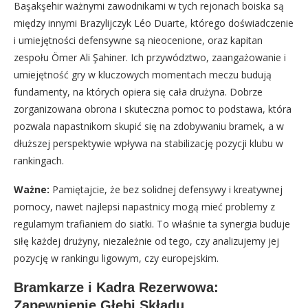
Başakşehir ważnymi zawodnikami w tych rejonach boiska są
między innymi Brazylijczyk Léo Duarte, którego doświadczenie
i umiejętności defensywne są nieocenione, oraz kapitan
zespołu Ömer Ali Şahiner. Ich przywództwo, zaangażowanie i
umiejętność gry w kluczowych momentach meczu budują
fundamenty, na których opiera się cała drużyna. Dobrze
zorganizowana obrona i skuteczna pomoc to podstawa, która
pozwala napastnikom skupić się na zdobywaniu bramek, a w
dłuższej perspektywie wpływa na stabilizację pozycji klubu w
rankingach.
Ważne:
Pamiętajcie, że bez solidnej defensywy i kreatywnej
pomocy, nawet najlepsi napastnicy mogą mieć problemy z
regularnym trafianiem do siatki. To właśnie ta synergia buduje
siłę każdej drużyny, niezależnie od tego, czy analizujemy jej
pozycję w rankingu ligowym, czy europejskim.
Bramkarze i Kadra Rezerwowa:
Zapewnienie Głębi Składu