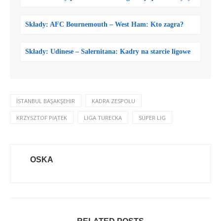
Składy: AFC Bournemouth – West Ham: Kto zagra?
Składy: Udinese – Salernitana: Kadry na starcie ligowe
İSTANBUL BAŞAKŞEHIR
KADRA ZESPOŁU
KRZYSZTOF PIĄTEK
LIGA TURECKA
SÜPER LIG
OSKA