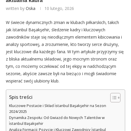
aktualna kadra
written by
Oska
10 lutego, 2026
W świecie dynamicznych zmian w klubach piłkarskich, takich
jak i̇stanbul Başakşehir, śledzenie kadry i kluczowych
zawodników staje się nieodłącznym elementem kibicowania i
analizy sportowej, a zrozumienie, kto tworzy serce drużyny,
jest kluczowe dla każdego fana. W tym artykule przyjrzymy się
z bliska aktualnemu składowi, jego mocnym stronom oraz
tym, co możemy oczekiwać od tej ekipy w nadchodzącym
sezonie, abyście zawsze byli na bieżąco i mogli świadomie
wspierać swój ulubiony klub.
Spis treści
Kluczowe Postacie i Skład i̇stanbul Başakşehir na Sezon
2024/2025
Dynamika Zespołu: Od Gwiazd do Nowych Talentów w
i̇stanbul Başakşehir
Analiza Formacji: Pozycje i Kluczowi Zawodnicy i̇stanbul