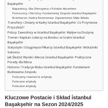
Başakşehir
Napastnicy: Siła Ofensywna z Polskim Akcentem
Pomocnicy i Obrońcy: Fundamenty Zespołu i̇stanbul Başakşehir
Bramkarze i Kadra Rezerwowa: Zapewnienie Głębi Składu
Transfery i Zmiany w Kadry i̇stanbul Başakşehir: Co Przyniesie
Przyszłość?
Polscy Zawodnicy w i̇stanbul Başakşehir: Wpływ na Drużynę
Trener i Kapitan: Liderzy na Boisku i w Szatni i̇stanbul
Başakşehir
Statystyki i Osiągnięcia Piłkarzy i̇stanbul Başakşehir: Wskaźniki
Sukcesu
Jak Śledzić Wyniki i Mecze i̇stanbul Başakşehir: Praktyczne
Porady dla Kibica
Historia i Tradycje Klubu i̇stanbul Başakşehir: Fundament
Budowania Zespołu
Polecamy również te artykuły:
Polecane artykuły
Polecane artykuły
Kluczowe Postacie i Skład i̇stanbul
Başakşehir na Sezon 2024/2025