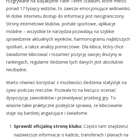
rozgrywane na Başakşehir Fatih Terim Stadium, które mieści
ponad 17 tysięcy widzów, to zawsze emocjonujące widowisko.
W dobie Internetu dostęp do informacji jest nieograniczony.
Strony internetowe klubów, portale sportowe, aplikacje
mobilne – wszystkie te narzędzia pozwalają na szybkie
sprawdzenie aktualnych wyników, harmonogramu najbliższych
spotkań, a także analizy pomeczowe. Dla kibica, który chce
świadomie kibicować i rozumieć pozycję swojej drużyny w
rankingach, regularne śledzenie tych danych jest absolutnie
niezbędne.
Warto również korzystać z możliwości śledzenia statystyk na
żywo podczas meczów. Pozwala to na bieżąco oceniać
dyspozycję zawodników i przewidywać przebieg gry. To
właśnie takie praktyczne podejście sprawia, że kibicowanie
staje się bardziej angażujące i świadome.
Sprawdź oficjalną stronę klubu:
Często tam znajdziesz
najświeższe informacje o kadrze, transferach i planach na