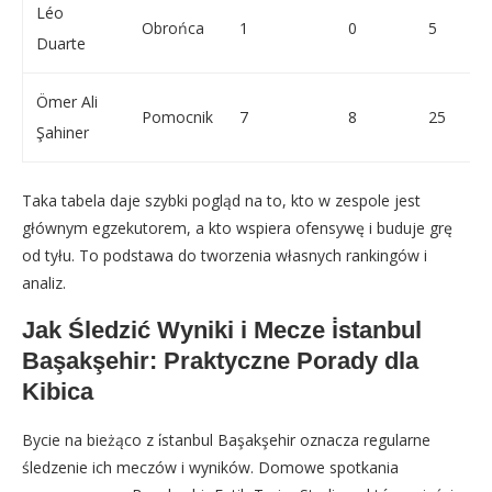
Léo
Obrońca
1
0
5
Duarte
Ömer Ali
Pomocnik
7
8
25
Şahiner
Taka tabela daje szybki pogląd na to, kto w zespole jest
głównym egzekutorem, a kto wspiera ofensywę i buduje grę
od tyłu. To podstawa do tworzenia własnych rankingów i
analiz.
Jak Śledzić Wyniki i Mecze i̇stanbul
Başakşehir: Praktyczne Porady dla
Kibica
Bycie na bieżąco z i̇stanbul Başakşehir oznacza regularne
śledzenie ich meczów i wyników. Domowe spotkania