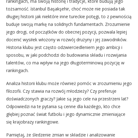
rankingach, ma swoją historię i tradycje, które budują jego
tożsamość. i̇stanbul Başakşehir, choć może nie posiada tak
długiej historii jak niektóre inne tureckie potęgi, to z pewnością
buduje swoją markę na solidnych fundamentach. Zrozumienie
jego drogi, od początków do obecnej pozycji, pozwala lepiej
docenić wysiłek włożony w rozwój drużyny i jej zawodników.
Historia klubu jest często odzwierciedleniem jego ambicji i
sposobu, w jaki podchodzi do budowania składu i rozwijania
talentów, co ma wpływ na jego długoterminową pozycję w
rankingach.
Analiza historii klubu może również pomóc w zrozumieniu jego
filozofii. Czy stawia na rozwój młodzieży? Czy preferuje
doświadczonych graczy? Jakie są jego cele na przestrzeni lat?
Odpowiedzi na te pytania są cenne dla każdego, kto chce
głębiej poznać świat futbolu i jego dynamicznie zmieniające
się krajobrazy rankingowe.
Pamiętaj, że śledzenie zmian w składzie i analizowanie