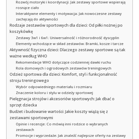
Rozwój motoryki i koordynacji: Jak zestawy sportowe wspierają
rosnące ciało
Interaktywne elementy i motywacja: Jak nowoczesne zestawy
zachęcają do aktywności
Rodzaje zestawów sportowych dla dzieci: Od piłki nożnej po
koszykówkę
Zestawy 3w1 i 6w1: Uniwersalność i różnorodność dyscyplin
Elementy wchodzące w skład zestawów: Bramki, kosze i tarcze
Aktywność fizyczna dzieci: Dlaczego zestawy sportowe są tak
ważne według WHO
Rekomendacje WHO dotyczące codziennej dawki ruchu
Rola domowych i ogrodowych zestawów treningowych
Odzież sportowa dla dzieci: Komfort, styl i funkcjonalność
stroju treningowego
Wybór odpowiedniego materiału i rozmiaru
Znaczenie koloru i stylu w odzieży sportowej
Pielęgnacja strojów i akcesoriów sportowych: Jak dbać o
sprzęt dziecka
Budżet i budowanie wartości: Jakie koszty wiążą się z
zestawami sportowymi
Opinie i recenzje: Co mówią inni rodzice o wybranych
zestawach
Promocje i wyprzedaże: Jak znaleźć najlepsze oferty na zestawy