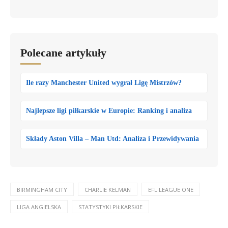
Polecane artykuły
Ile razy Manchester United wygrał Ligę Mistrzów?
Najlepsze ligi piłkarskie w Europie: Ranking i analiza
Składy Aston Villa – Man Utd: Analiza i Przewidywania
BIRMINGHAM CITY
CHARLIE KELMAN
EFL LEAGUE ONE
LIGA ANGIELSKA
STATYSTYKI PIŁKARSKIE