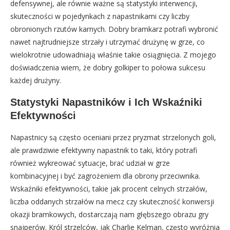
defensywnej, ale równie ważne są statystyki interwencji,
skuteczności w pojedynkach z napastnikami czy liczby
obronionych rzutów karnych. Dobry bramkarz potrafi wybronić
nawet najtrudniejsze strzały i utrzymać drużynę w grze, co
wielokrotnie udowadniają właśnie takie osiągnięcia. Z mojego
doświadczenia wiem, że dobry golkiper to połowa sukcesu
każdej drużyny.
Statystyki Napastników i Ich Wskaźniki
Efektywności
Napastnicy są często oceniani przez pryzmat strzelonych goli,
ale prawdziwie efektywny napastnik to taki, który potrafi
również wykreować sytuacje, brać udział w grze
kombinacyjnej i być zagrożeniem dla obrony przeciwnika.
Wskaźniki efektywności, takie jak procent celnych strzałów,
liczba oddanych strzałów na mecz czy skuteczność konwersji
okazji bramkowych, dostarczają nam głębszego obrazu gry
snajperów. Król strzelców, jak Charlie Kelman, często wyróżnia