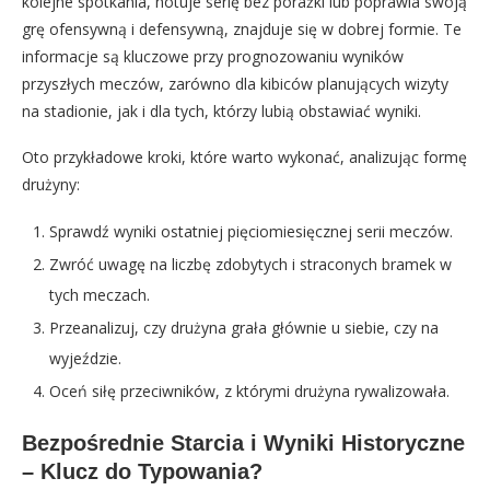
kolejne spotkania, notuje serię bez porażki lub poprawia swoją
grę ofensywną i defensywną, znajduje się w dobrej formie. Te
informacje są kluczowe przy prognozowaniu wyników
przyszłych meczów, zarówno dla kibiców planujących wizyty
na stadionie, jak i dla tych, którzy lubią obstawiać wyniki.
Oto przykładowe kroki, które warto wykonać, analizując formę
drużyny:
Sprawdź wyniki ostatniej pięciomiesięcznej serii meczów.
Zwróć uwagę na liczbę zdobytych i straconych bramek w
tych meczach.
Przeanalizuj, czy drużyna grała głównie u siebie, czy na
wyjeździe.
Oceń siłę przeciwników, z którymi drużyna rywalizowała.
Bezpośrednie Starcia i Wyniki Historyczne
– Klucz do Typowania?