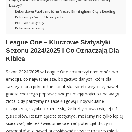
Liczby?
Rekordowa Publiczność na Meczu Birmingham City z Reading
Polecamy również te artykuły:
Polecane artykuły
Polecane artykuły
League One – Kluczowe Statystyki
Sezonu 2024/2025 i Co Oznaczają Dla
Kibica
Sezon 2024/2025 w League One dostarczył nam mnóstwo
emocji i, co najważniejsze, bogactwo danych, które dla
każdego fana piłki nożnej, analityka sportowego czy nawet
gracza chcącego poprawić swoje umiejętności, są na wagę
złota. Gdy patrzymy na tabelę ligową i indywidualne
osiągnięcia, szybko okazuje się, że liczby mówią więcej niż
tysiąc słów. Rozumiejąc te statystyki, możemy nie tylko lepiej
kibicować, ale też świadomie oceniać potencjał drużyn i
zawodników, a nawet przewidywać przyszłe rozstrzygnięcia.