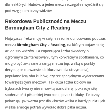
dla niektórych klubów, a jeden mecz szczególnie wyróżnił się
pod względem liczby widzów.
Rekordowa Publiczność na Meczu
Birmingham City z Reading
Najwyższą frekwencję w całym sezonie odnotowano podczas
meczu
Birmingham City
z
Reading
, na którym pojawiło się
aż 27 985 widzów. Ta imponująca liczba świadczy o
ogromnym zainteresowaniu tym konkretnym spotkaniem, co
mogło być związane z rangą meczu (np. walką o punkty
decydujące o awansie lub kluczowe dla utrzymania),
popularnością obu klubów, czy też specjalnymi wydarzeniami
towarzyszącymi meczowi. Tak duża liczba kibiców na
trybunach tworzy niesamowitą atmosferę i pokazuje siłę
społeczności piłkarskiej tworzonej przez te kluby. Te liczby
pokazują, jak ważna jest dla kibiców walka o każdy punkt i jak
wielkie emocje potrafi wywołać dobra piłka nożna.