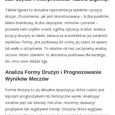
Tabela ligowa to wizualna reprezentacja wyników i pozycji
drużyn. Zrozumienie, jak jest skonstruowana – liczba punktów,
bilans bramkowy, liczba zwycięstw, remisów i porażek –
pozwala nam szybko ocenić ogólną sytuację w lidze. Analiza
pozycji drużyny w tabeli, zwłaszcza w kontekście jej ostatnich
wyników i formy, jest podstawą do oceny jej szans na awans
lub walki o utrzymanie. To właśnie od niej zaczynamy analizę
sezonu. Moim zdaniem, to absolutna podstawa dla każdego,
kto chce serio śledzić ligę.
Analiza Formy Drużyn i Prognozowanie
Wyników Meczów
Forma drużyny to jej aktualna dyspozycja, która często jest
lepszym prognostykiem niż historyczne wyniki. Analizując
ostatnie pięć lub dziesięć meczów, możemy zauważyć
pozytywne lub negatywne trendy. Drużyna, która wygrywa