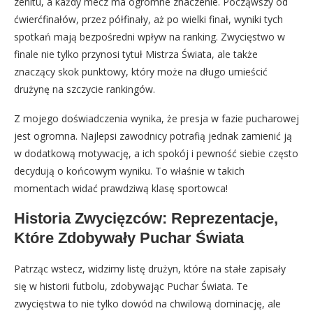
zenitu, a każdy mecz ma ogromne znaczenie. Począwszy od
ćwierćfinałów, przez półfinały, aż po wielki finał, wyniki tych
spotkań mają bezpośredni wpływ na ranking. Zwycięstwo w
finale nie tylko przynosi tytuł Mistrza Świata, ale także
znaczący skok punktowy, który może na długo umieścić
drużynę na szczycie rankingów.
Z mojego doświadczenia wynika, że presja w fazie pucharowej
jest ogromna. Najlepsi zawodnicy potrafią jednak zamienić ją
w dodatkową motywację, a ich spokój i pewność siebie często
decydują o końcowym wyniku. To właśnie w takich
momentach widać prawdziwą klasę sportowca!
Historia Zwycięzców: Reprezentacje,
Które Zdobywały Puchar Świata
Patrząc wstecz, widzimy listę drużyn, które na stałe zapisały
się w historii futbolu, zdobywając Puchar Świata. Te
zwycięstwa to nie tylko dowód na chwilową dominację, ale