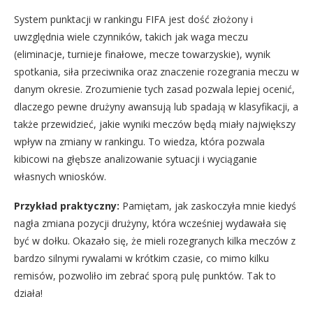
System punktacji w rankingu FIFA jest dość złożony i
uwzględnia wiele czynników, takich jak waga meczu
(eliminacje, turnieje finałowe, mecze towarzyskie), wynik
spotkania, siła przeciwnika oraz znaczenie rozegrania meczu w
danym okresie. Zrozumienie tych zasad pozwala lepiej ocenić,
dlaczego pewne drużyny awansują lub spadają w klasyfikacji, a
także przewidzieć, jakie wyniki meczów będą miały największy
wpływ na zmiany w rankingu. To wiedza, która pozwala
kibicowi na głębsze analizowanie sytuacji i wyciąganie
własnych wniosków.
Przykład praktyczny:
Pamiętam, jak zaskoczyła mnie kiedyś
nagła zmiana pozycji drużyny, która wcześniej wydawała się
być w dołku. Okazało się, że mieli rozegranych kilka meczów z
bardzo silnymi rywalami w krótkim czasie, co mimo kilku
remisów, pozwoliło im zebrać sporą pulę punktów. Tak to
działa!