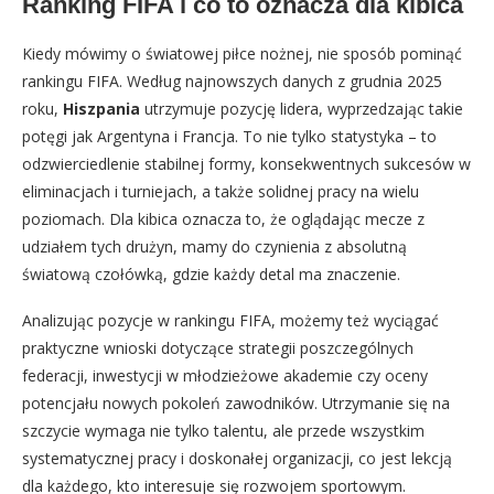
Ranking FIFA i co to oznacza dla kibica
Kiedy mówimy o światowej piłce nożnej, nie sposób pominąć
rankingu FIFA. Według najnowszych danych z grudnia 2025
roku,
Hiszpania
utrzymuje pozycję lidera, wyprzedzając takie
potęgi jak Argentyna i Francja. To nie tylko statystyka – to
odzwierciedlenie stabilnej formy, konsekwentnych sukcesów w
eliminacjach i turniejach, a także solidnej pracy na wielu
poziomach. Dla kibica oznacza to, że oglądając mecze z
udziałem tych drużyn, mamy do czynienia z absolutną
światową czołówką, gdzie każdy detal ma znaczenie.
Analizując pozycje w rankingu FIFA, możemy też wyciągać
praktyczne wnioski dotyczące strategii poszczególnych
federacji, inwestycji w młodzieżowe akademie czy oceny
potencjału nowych pokoleń zawodników. Utrzymanie się na
szczycie wymaga nie tylko talentu, ale przede wszystkim
systematycznej pracy i doskonałej organizacji, co jest lekcją
dla każdego, kto interesuje się rozwojem sportowym.