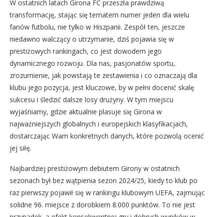
W ostatnich latach Girona FC przeszła prawdziwą
transformację, stając się tematem numer jeden dla wielu
fanów futbolu, nie tylko w Hiszpanii. Zespół ten, jeszcze
niedawno walczący o utrzymanie, dziś pojawia się w
prestiżowych rankingach, co jest dowodem jego
dynamicznego rozwoju. Dla nas, pasjonatów sportu,
zrozumienie, jak powstają te zestawienia i co oznaczają dla
klubu jego pozycja, jest kluczowe, by w pełni docenić skalę
sukcesu i śledzić dalsze losy drużyny. W tym miejscu
wyjaśniamy, gdzie aktualnie plasuje się Girona w
najważniejszych globalnych i europejskich klasyfikacjach,
dostarczając Wam konkretnych danych, które pozwolą ocenić
jej siłę.
Najbardziej prestiżowym debiutem Girony w ostatnich
sezonach był bez wątpienia sezon 2024/25, kiedy to klub po
raz pierwszy pojawił się w rankingu klubowym UEFA, zajmując
solidne 96. miejsce z dorobkiem 8.000 punktów. To nie jest
przypadek, a efekt konsekwentnej gry i dobrych wyników w