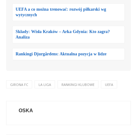
UEFA a co można trenować: rozwój piłkarski wg
wytycznych
Składy: Wisła Kraków – Arka Gdynia: Kto zagra?
Analiza
Rankingi Djurgårdens: Aktualna pozycja w lidze
GIRONA FC
LA LIGA
RANKINGI KLUBOWE
UEFA
OSKA