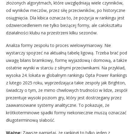
złożonych algorytmach, które uwzględniają wiele czynników,
od wyników meczów, przez siłę przeciwników, po historyczne
osiągnięcia. Dla kibica oznacza to, że pozycja w rankingu jest
odzwierciedleniem nie tylko bieżącej formy, ale całokształtu
działalności klubu na przestrzeni kilku sezonów.
Analiza formy zespołu to proces wielowymiarowy. Nie
wystarczy spojrzeć na aktualną tabelę ligową. Trzeba brać pod
uwagę bilans bramkowy, formę wyjazdową i domową, a także
ostatnie wyniki w starciu z silnymi przeciwnikami. Na przykład,
wysoka 24. lokata w globalnym rankingu Opta Power Rankings
z lutego 2025 roku, wyprzedzająca takie zespoły jak Brighton,
świadczy o tym, że mimo chwilowych trudności w lidze, zespół
prezentuje wysoki poziom gry, który jest dostrzegany przez
zaawansowane systemy analityczne. To pokazuje, że
krótkoterminowe spadki formy niekoniecznie muszą oznaczać
długoterminową słabość.
Ważne:
Zawsze pamiętaj, że rankingi to tylko jeden z