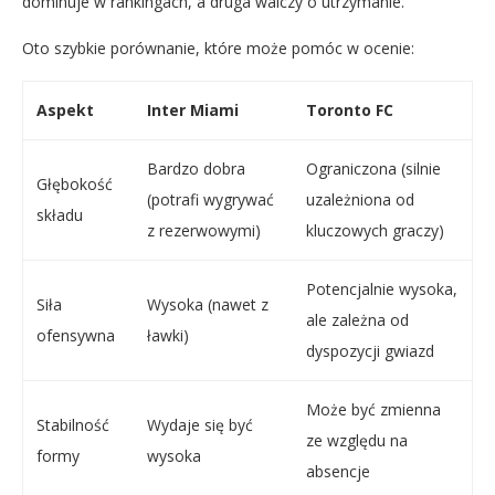
dominuje w rankingach, a druga walczy o utrzymanie.
Oto szybkie porównanie, które może pomóc w ocenie:
Aspekt
Inter Miami
Toronto FC
Bardzo dobra
Ograniczona (silnie
Głębokość
(potrafi wygrywać
uzależniona od
składu
z rezerwowymi)
kluczowych graczy)
Potencjalnie wysoka,
Siła
Wysoka (nawet z
ale zależna od
ofensywna
ławki)
dyspozycji gwiazd
Może być zmienna
Stabilność
Wydaje się być
ze względu na
formy
wysoka
absencje