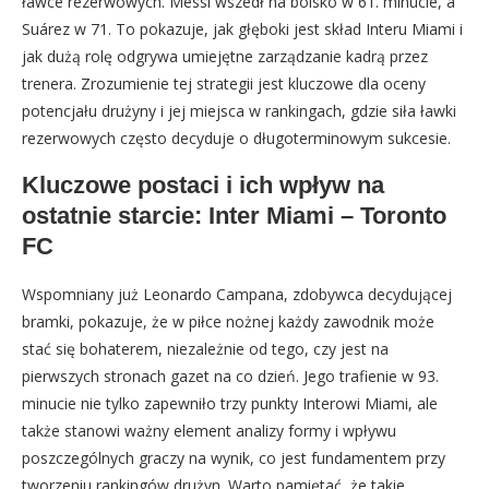
ławce rezerwowych. Messi wszedł na boisko w 61. minucie, a
Suárez w 71. To pokazuje, jak głęboki jest skład Interu Miami i
jak dużą rolę odgrywa umiejętne zarządzanie kadrą przez
trenera. Zrozumienie tej strategii jest kluczowe dla oceny
potencjału drużyny i jej miejsca w rankingach, gdzie siła ławki
rezerwowych często decyduje o długoterminowym sukcesie.
Kluczowe postaci i ich wpływ na
ostatnie starcie: Inter Miami – Toronto
FC
Wspomniany już Leonardo Campana, zdobywca decydującej
bramki, pokazuje, że w piłce nożnej każdy zawodnik może
stać się bohaterem, niezależnie od tego, czy jest na
pierwszych stronach gazet na co dzień. Jego trafienie w 93.
minucie nie tylko zapewniło trzy punkty Interowi Miami, ale
także stanowi ważny element analizy formy i wpływu
poszczególnych graczy na wynik, co jest fundamentem przy
tworzeniu rankingów drużyn. Warto pamiętać, że takie