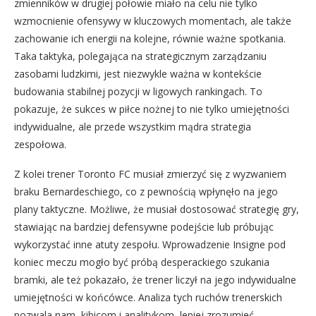
zmienników w drugiej połowie miało na celu nie tylko
wzmocnienie ofensywy w kluczowych momentach, ale także
zachowanie ich energii na kolejne, równie ważne spotkania.
Taka taktyka, polegająca na strategicznym zarządzaniu
zasobami ludzkimi, jest niezwykle ważna w kontekście
budowania stabilnej pozycji w ligowych rankingach. To
pokazuje, że sukces w piłce nożnej to nie tylko umiejętności
indywidualne, ale przede wszystkim mądra strategia
zespołowa.
Z kolei trener Toronto FC musiał zmierzyć się z wyzwaniem
braku Bernardeschiego, co z pewnością wpłynęło na jego
plany taktyczne. Możliwe, że musiał dostosować strategię gry,
stawiając na bardziej defensywne podejście lub próbując
wykorzystać inne atuty zespołu. Wprowadzenie Insigne pod
koniec meczu mogło być próbą desperackiego szukania
bramki, ale też pokazało, że trener liczył na jego indywidualne
umiejętności w końcówce. Analiza tych ruchów trenerskich
pozwala nam, kibicom i analitykom, lepiej zrozumieć