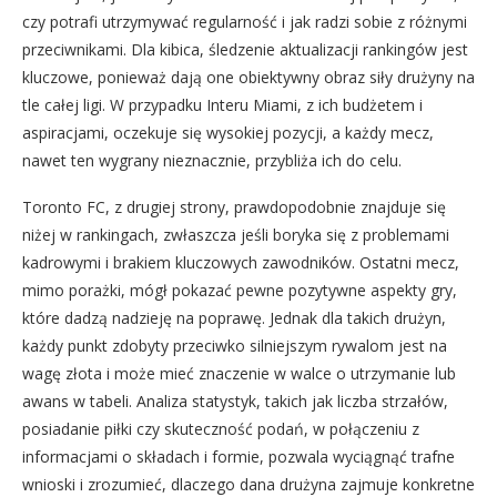
czy potrafi utrzymywać regularność i jak radzi sobie z różnymi
przeciwnikami. Dla kibica, śledzenie aktualizacji rankingów jest
kluczowe, ponieważ dają one obiektywny obraz siły drużyny na
tle całej ligi. W przypadku Interu Miami, z ich budżetem i
aspiracjami, oczekuje się wysokiej pozycji, a każdy mecz,
nawet ten wygrany nieznacznie, przybliża ich do celu.
Toronto FC, z drugiej strony, prawdopodobnie znajduje się
niżej w rankingach, zwłaszcza jeśli boryka się z problemami
kadrowymi i brakiem kluczowych zawodników. Ostatni mecz,
mimo porażki, mógł pokazać pewne pozytywne aspekty gry,
które dadzą nadzieję na poprawę. Jednak dla takich drużyn,
każdy punkt zdobyty przeciwko silniejszym rywalom jest na
wagę złota i może mieć znaczenie w walce o utrzymanie lub
awans w tabeli. Analiza statystyk, takich jak liczba strzałów,
posiadanie piłki czy skuteczność podań, w połączeniu z
informacjami o składach i formie, pozwala wyciągnąć trafne
wnioski i zrozumieć, dlaczego dana drużyna zajmuje konkretne