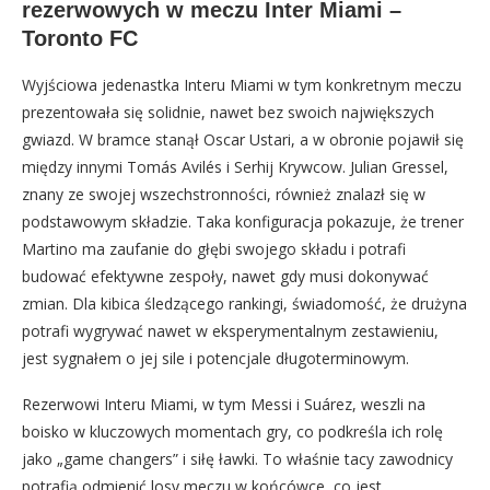
rezerwowych w meczu Inter Miami –
Toronto FC
Wyjściowa jedenastka Interu Miami w tym konkretnym meczu
prezentowała się solidnie, nawet bez swoich największych
gwiazd. W bramce stanął Oscar Ustari, a w obronie pojawił się
między innymi Tomás Avilés i Serhij Krywcow. Julian Gressel,
znany ze swojej wszechstronności, również znalazł się w
podstawowym składzie. Taka konfiguracja pokazuje, że trener
Martino ma zaufanie do głębi swojego składu i potrafi
budować efektywne zespoły, nawet gdy musi dokonywać
zmian. Dla kibica śledzącego rankingi, świadomość, że drużyna
potrafi wygrywać nawet w eksperymentalnym zestawieniu,
jest sygnałem o jej sile i potencjale długoterminowym.
Rezerwowi Interu Miami, w tym Messi i Suárez, weszli na
boisko w kluczowych momentach gry, co podkreśla ich rolę
jako „game changers” i siłę ławki. To właśnie tacy zawodnicy
potrafią odmienić losy meczu w końcówce, co jest