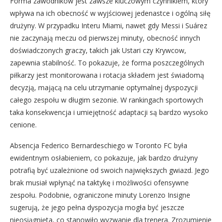
Forma zawodników jest zawsze kluczowym czynnikiem, który
wpływa na ich obecność w wyjściowej jedenastce i ogólną siłę
drużyny. W przypadku Interu Miami, nawet gdy Messi i Suárez
nie zaczynają meczu od pierwszej minuty, obecność innych
doświadczonych graczy, takich jak Ustari czy Krywcow,
zapewnia stabilność. To pokazuje, że forma poszczególnych
piłkarzy jest monitorowana i rotacja składem jest świadomą
decyzją, mającą na celu utrzymanie optymalnej dyspozycji
całego zespołu w długim sezonie. W rankingach sportowych
taka konsekwencja i umiejętność adaptacji są bardzo wysoko
cenione.
Absencja Federico Bernardeschiego w Toronto FC była
ewidentnym osłabieniem, co pokazuje, jak bardzo drużyny
potrafią być uzależnione od swoich największych gwiazd. Jego
brak musiał wpłynąć na taktykę i możliwości ofensywne
zespołu. Podobnie, ograniczone minuty Lorenzo Insigne
sugerują, że jego pełna dyspozycja mogła być jeszcze
nieosiągnięta, co stanowiło wyzwanie dla trenera. Zrozumienie