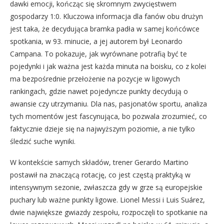
dawki emocji, kończąc się skromnym zwycięstwem
gospodarzy 1:0. Kluczowa informacja dla fanów obu drużyn
jest taka, że decydująca bramka padła w samej końcówce
spotkania, w 93. minucie, a jej autorem był Leonardo
Campana. To pokazuje, jak wyrównane potrafią być te
pojedynki i jak ważna jest każda minuta na boisku, co z kolei
ma bezpośrednie przełożenie na pozycje w ligowych
rankingach, gdzie nawet pojedyncze punkty decydują o
awansie czy utrzymaniu. Dla nas, pasjonatów sportu, analiza
tych momentów jest fascynująca, bo pozwala zrozumieć, co
faktycznie dzieje się na najwyższym poziomie, a nie tylko
śledzić suche wyniki.
W kontekście samych składów, trener Gerardo Martino
postawił na znaczącą rotację, co jest częstą praktyką w
intensywnym sezonie, zwłaszcza gdy w grze są europejskie
puchary lub ważne punkty ligowe. Lionel Messi i Luis Suárez,
dwie największe gwiazdy zespołu, rozpoczęli to spotkanie na