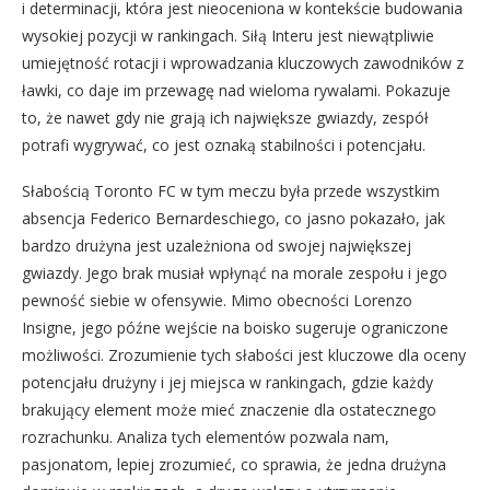
i determinacji, która jest nieoceniona w kontekście budowania
wysokiej pozycji w rankingach. Siłą Interu jest niewątpliwie
umiejętność rotacji i wprowadzania kluczowych zawodników z
ławki, co daje im przewagę nad wieloma rywalami. Pokazuje
to, że nawet gdy nie grają ich największe gwiazdy, zespół
potrafi wygrywać, co jest oznaką stabilności i potencjału.
Słabością Toronto FC w tym meczu była przede wszystkim
absencja Federico Bernardeschiego, co jasno pokazało, jak
bardzo drużyna jest uzależniona od swojej największej
gwiazdy. Jego brak musiał wpłynąć na morale zespołu i jego
pewność siebie w ofensywie. Mimo obecności Lorenzo
Insigne, jego późne wejście na boisko sugeruje ograniczone
możliwości. Zrozumienie tych słabości jest kluczowe dla oceny
potencjału drużyny i jej miejsca w rankingach, gdzie każdy
brakujący element może mieć znaczenie dla ostatecznego
rozrachunku. Analiza tych elementów pozwala nam,
pasjonatom, lepiej zrozumieć, co sprawia, że jedna drużyna