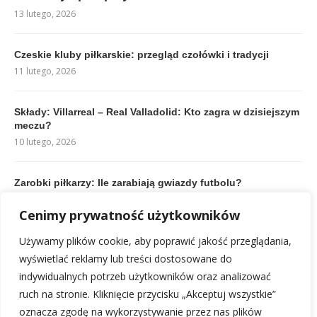
13 lutego, 2026
Czeskie kluby piłkarskie: przegląd czołówki i tradycji
11 lutego, 2026
Składy: Villarreal – Real Valladolid: Kto zagra w dzisiejszym
meczu?
10 lutego, 2026
Zarobki piłkarzy: Ile zarabiają gwiazdy futbolu?
10 lutego, 2026
Cenimy prywatność użytkowników
Kierunkowy 31: Międzynarodowy numer holenderski,
Używamy plików cookie, aby poprawić jakość przeglądania,
uważać firmę!
wyświetlać reklamy lub treści dostosowane do
15 lutego, 2026
indywidualnych potrzeb użytkowników oraz analizować
ruch na stronie. Kliknięcie przycisku „Akceptuj wszystkie”
oznacza zgodę na wykorzystywanie przez nas plików