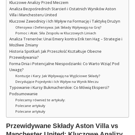
Kluczowe Analizy Przed Meczem
Analiza Bezpośrednich Starcień i Ostatnich Wyników Aston
Villa i Manchesteru United
Kluczowi Zawodnicy i Ich Wpływ na Formację i Taktykę Drużyn
Ofensywa i Defensywa: Jak Składy Wpływają na Grę?
Pomoc i Atak: Siła Zespołu w Kluczowych Liniach
Analiza Trenerów: Unai Emery kontra Erik ten Hag – Strategie i
Możliwe Zmiany
Historia Spotkań: Jak Przeszłość Kształtuje Obecne
Przewidywania?
Forma Dnia i Potencjalne Niespodzianki: Co Warto Wziąć Pod
Uwagę?
Kontuzje i Kary: Jak Wpływają na Wyjściowe Składy?
Decydujące Pojedynki i Ich Wpływ na Wynik Meczu
Typowanie i Kursy Bukmacherskie: Co Mówią Eksperci?
Podsumowanie
Polecamy również te artykuły:
Polecane artykuły
Polecane artykuły
Przewidywane Składy Aston Villa vs
Manchester United: Kluczowe Analizy