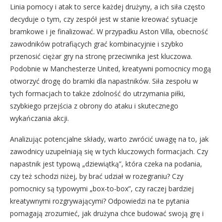
Linia pomocy i atak to serce każdej drużyny, a ich siła często
decyduje o tym, czy zespół jest w stanie kreować sytuacje
bramkowe i je finalizować. W przypadku Aston Villa, obecność
zawodników potrafiących grać kombinacyjnie i szybko
przenosić ciężar gry na stronę przeciwnika jest kluczowa.
Podobnie w Manchesterze United, kreatywni pomocnicy mogą
otworzyć drogę do bramki dla napastników. Siła zespołu w
tych formacjach to także zdolność do utrzymania piłki,
szybkiego przejścia z obrony do ataku i skutecznego
wykańczania akcji.
Analizując potencjalne składy, warto zwrócić uwagę na to, jak
zawodnicy uzupełniają się w tych kluczowych formacjach. Czy
napastnik jest typową „dziewiątką”, która czeka na podania,
czy też schodzi niżej, by brać udział w rozegraniu? Czy
pomocnicy są typowymi „box-to-box”, czy raczej bardziej
kreatywnymi rozgrywającymi? Odpowiedzi na te pytania
pomagają zrozumieć, jak drużyna chce budować swoją grę i