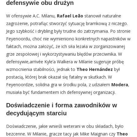
defensywie obu drużyn
W ofensywie A.C. Milanu,
Rafael Leão
stanowił naturalne
zagrożenie, potrafiąc stworzyć sytuację bramkową z niczego.
Jego szybkość i drybling były trudne do zatrzymania. Po stronie
Feyenoordu, choć nie wymieniono konkretnych napastników w
faktach, można założyć, że ich siła leżała w zorganizowanej
grze zespołowej i wykorzystywaniu błędów przeciwnika. W
defensywie,arrivée Kyle’a Walkera w Milanie sugeruje próbę
wzmocnienia stabilności, jednak to
Theo Hernández
był
postacią, której brak okazał się fatalny w skutkach. W
Feyenoordzie, solidna gra w środku pola, z udziałem
Modera
,
musiała być fundamentem ich defensywnej organizacji.
Doświadczenie i forma zawodników w
decydującym starciu
Doświadczenie, jakie wnieśli weterani w obu składach, było
bezcenne. W Milanie, gracze tacy jak Mike Maignan czy
Theo