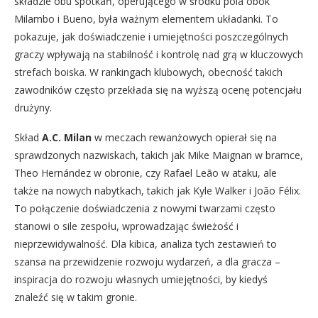
składzie obu spotkań, operującego w środku pola obok
Milambo i Bueno, była ważnym elementem układanki. To
pokazuje, jak doświadczenie i umiejętności poszczególnych
graczy wpływają na stabilność i kontrolę nad grą w kluczowych
strefach boiska. W rankingach klubowych, obecność takich
zawodników często przekłada się na wyższą ocenę potencjału
drużyny.
Skład
A.C. Milan
w meczach rewanżowych opierał się na
sprawdzonych nazwiskach, takich jak Mike Maignan w bramce,
Theo Hernández w obronie, czy Rafael Leão w ataku, ale
także na nowych nabytkach, takich jak Kyle Walker i João Félix.
To połączenie doświadczenia z nowymi twarzami często
stanowi o sile zespołu, wprowadzając świeżość i
nieprzewidywalność. Dla kibica, analiza tych zestawień to
szansa na przewidzenie rozwoju wydarzeń, a dla gracza –
inspiracja do rozwoju własnych umiejętności, by kiedyś
znaleźć się w takim gronie.