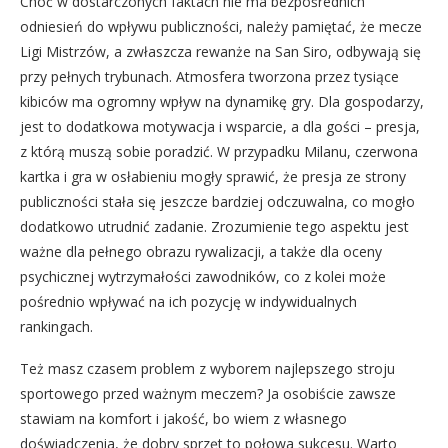
Choć w dostarczonych faktach nie ma bezpośrednich
odniesień do wpływu publiczności, należy pamiętać, że mecze
Ligi Mistrzów, a zwłaszcza rewanże na San Siro, odbywają się
przy pełnych trybunach. Atmosfera tworzona przez tysiące
kibiców ma ogromny wpływ na dynamikę gry. Dla gospodarzy,
jest to dodatkowa motywacja i wsparcie, a dla gości – presja,
z którą muszą sobie poradzić. W przypadku Milanu, czerwona
kartka i gra w osłabieniu mogły sprawić, że presja ze strony
publiczności stała się jeszcze bardziej odczuwalna, co mogło
dodatkowo utrudnić zadanie. Zrozumienie tego aspektu jest
ważne dla pełnego obrazu rywalizacji, a także dla oceny
psychicznej wytrzymałości zawodników, co z kolei może
pośrednio wpływać na ich pozycję w indywidualnych
rankingach.
Też masz czasem problem z wyborem najlepszego stroju
sportowego przed ważnym meczem? Ja osobiście zawsze
stawiam na komfort i jakość, bo wiem z własnego
doświadczenia, że dobry sprzęt to połowa sukcesu. Warto