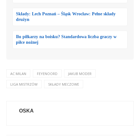
Składy: Lech Poznań – Śląsk Wrocław: Pełne składy
drużyn
Ilu piłkarzy na boisku? Standardowa liczba graczy w
piłce nożnej
AC MILAN
FEYENOORD
JAKUB MODER
LIGA MISTRZÓW
SKŁADY MECZOWE
OSKA