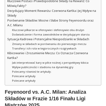
Kluczowe Postaci i Prawdopodobne Składy na Rewanż: Co
Mówią Fakty?
Decydujący Moment Rewanżu: Czerwona Kartka i Jej Wpływ na
Składy
Porównanie Składów: Mocne i Słabe Strony Feyenoordu oraz
A.C. Milanu
Kluczowi piłkarze w ofensywie i defensywie obu drużyn
Doświadczenie i forma zawodników w decydującym starciu
Sytuacja Kadrowa i Potencjalne Niespodzianki w Składach
Zmiany w składach w porównaniu do pierwszego meczu
Transfery i ich rola w tegorocznych rozgrywkach
Kibicowanie i Zrozumienie Meczu: Co Oznacza Czerwona
Kartka?
Jak interpretować kary w piłce nożnej z perspektywy kibica
Wpływ publiczności i stadionu na dynamikę gry
Polecamy również te artykuły:
Polecane artykuły
Polecane artykuły
Feyenoord vs. A.C. Milan: Analiza
Składów w Frazie 1/16 Finału Ligi
Mistrzów 2025