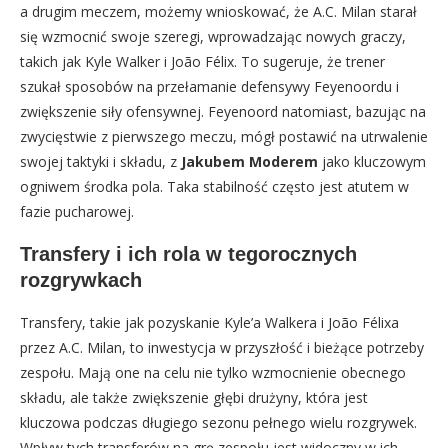
a drugim meczem, możemy wnioskować, że A.C. Milan starał
się wzmocnić swoje szeregi, wprowadzając nowych graczy,
takich jak Kyle Walker i João Félix. To sugeruje, że trener
szukał sposobów na przełamanie defensywy Feyenoordu i
zwiększenie siły ofensywnej. Feyenoord natomiast, bazując na
zwycięstwie z pierwszego meczu, mógł postawić na utrwalenie
swojej taktyki i składu, z
Jakubem Moderem
jako kluczowym
ogniwem środka pola. Taka stabilność często jest atutem w
fazie pucharowej.
Transfery i ich rola w tegorocznych
rozgrywkach
Transfery, takie jak pozyskanie Kyle’a Walkera i João Félixa
przez A.C. Milan, to inwestycja w przyszłość i bieżące potrzeby
zespołu. Mają one na celu nie tylko wzmocnienie obecnego
składu, ale także zwiększenie głębi drużyny, która jest
kluczowa podczas długiego sezonu pełnego wielu rozgrywek.
Wpływ tych transferów na grę zespołu jest widoczny w ich