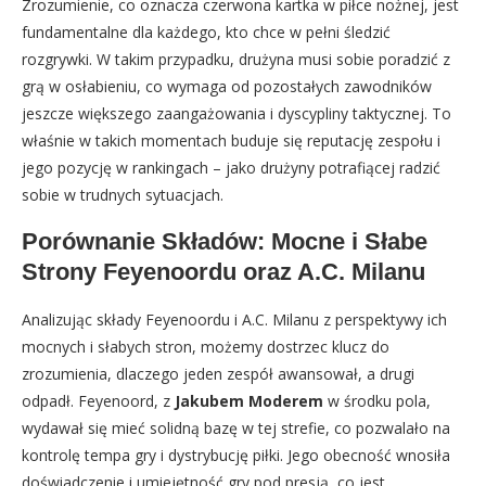
Zrozumienie, co oznacza czerwona kartka w piłce nożnej, jest
fundamentalne dla każdego, kto chce w pełni śledzić
rozgrywki. W takim przypadku, drużyna musi sobie poradzić z
grą w osłabieniu, co wymaga od pozostałych zawodników
jeszcze większego zaangażowania i dyscypliny taktycznej. To
właśnie w takich momentach buduje się reputację zespołu i
jego pozycję w rankingach – jako drużyny potrafiącej radzić
sobie w trudnych sytuacjach.
Porównanie Składów: Mocne i Słabe
Strony Feyenoordu oraz A.C. Milanu
Analizując składy Feyenoordu i A.C. Milanu z perspektywy ich
mocnych i słabych stron, możemy dostrzec klucz do
zrozumienia, dlaczego jeden zespół awansował, a drugi
odpadł. Feyenoord, z
Jakubem Moderem
w środku pola,
wydawał się mieć solidną bazę w tej strefie, co pozwalało na
kontrolę tempa gry i dystrybucję piłki. Jego obecność wnosiła
doświadczenie i umiejętność gry pod presją, co jest