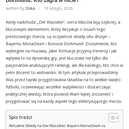
Dortmund: Kto zagra w hicie?
written by
Oska
10 lutego, 2026
Kiedy nadchodzi „Der Klassiker”, serca kibiców biją szybciej, a
kluczowym elementem, który decyduje o losach tego
prestiżowego starcia, są oczywiście składy obu drużyn –
Bayernu Monachium i Borussii Dortmund. Zrozumienie, kto
wybiegnie na murawę, jakie formacje przyjmą trenerzy i jak
wpływa to na dynamikę gry, jest kluczowe nie tylko dla
pasjonatów analizujących rankingi, ale dla każdego, kto chce w
pełni docenić to widowisko. W tym artykule przeprowadzimy
Was przez tajniki przygotowania składów na to wielkie święto
futbolu, rozwiewając wszelkie wątpliwości i dostarczając
praktycznej wiedzy, która pozwoli Wam lepiej zrozumieć i
przygotować się na każdy aspekt tego elektryzującego meczu.
Spis treści
Aktualne Składy na Der Klassiker: Bayern Monachium vs.