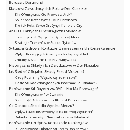
Borussia Dortmund
Kluczowi Zawodnicy i Ich Rola w Der Klassiker
Siła Ofensywna: Kto Prowadzi Atak?
Solidność Defensywna: Mur Obrońców
Środek Pola: Serce Drużyny i Kontrola Gry
Analiza Taktyczna i Strategiczna Składów
Formacje i Ich Wpływ na Dynamikę Meczu
Strategie Trenerów w Starciu Tytanów
Sytuacja Kadrowa: Kontuzje, Zawieszenia i Ich Konsekwencje
Wpływ Brakujących Graczy na Najlepszy Skład
Zmiany w Składzie i Ich Przewidywania
Historyczne Składy i Ich Dziedzictwo w Der Klassiker
Jak Śledzić Oficjalne Składy Przed Meczem?
Kiedy Poznamy Wyjściową Jedenastkę?
Gdzie Szukać Wiarygodnych Informacji o Składach?
Porównanie Sił: Bayern vs. BVB – Kto Ma Przewagę?
Siła Ofensywna w Porównaniu
Stabilność Defensywna – Kto Jest Pewniejszy?
Co Oznacza Skład dla Wyniku Meczu?
Wpływ Ławki Rezerwowych na Rozwój Wydarzeń
Debiuty i Powroty – Niespodzianki w Składach?
Porównanie Drużyn w Kontekście Rankingów
Jak Analizować Składy pod Kątem Rankingów?