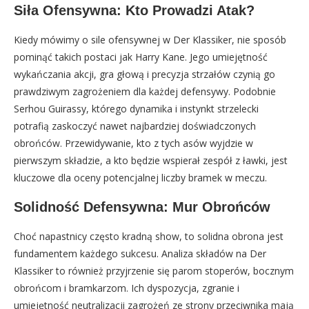
Siła Ofensywna: Kto Prowadzi Atak?
Kiedy mówimy o sile ofensywnej w Der Klassiker, nie sposób
pominąć takich postaci jak Harry Kane. Jego umiejętność
wykańczania akcji, gra głową i precyzja strzałów czynią go
prawdziwym zagrożeniem dla każdej defensywy. Podobnie
Serhou Guirassy, którego dynamika i instynkt strzelecki
potrafią zaskoczyć nawet najbardziej doświadczonych
obrońców. Przewidywanie, kto z tych asów wyjdzie w
pierwszym składzie, a kto będzie wspierał zespół z ławki, jest
kluczowe dla oceny potencjalnej liczby bramek w meczu.
Solidność Defensywna: Mur Obrońców
Choć napastnicy często kradną show, to solidna obrona jest
fundamentem każdego sukcesu. Analiza składów na Der
Klassiker to również przyjrzenie się parom stoperów, bocznym
obrońcom i bramkarzom. Ich dyspozycja, zgranie i
umiejętność neutralizacji zagrożeń ze strony przeciwnika mają