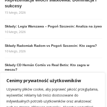
sukcesy
15 lutego, 2026
Składy: Legia Warszawa – Pogoń Szczecin: Analiza na żywo
10 lutego, 2026
Składy Radomiak Radom vs Pogoń Szczecin: Kto zagra?
10 lutego, 2026
Składy CD Hernán Cortés vs Real Betis: Kto zagra w
meczu?
11 lutego, 2026
Cenimy prywatność użytkowników
Rankingi Liga Portugal: Aktualna Tabela i Klasyfikacja
Używamy plików cookie, aby poprawić jakość przeglądania,
Klubów
wyświetlać reklamy lub treści dostosowane do
10 lutego, 2026
indywidualnych potrzeb użytkowników oraz analizować