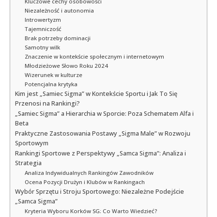
Kluczowe cechy osobowości
Niezależność i autonomia
Introwertyzm
Tajemniczość
Brak potrzeby dominacji
Samotny wilk
Znaczenie w kontekście społecznym i internetowym
Młodzieżowe Słowo Roku 2024
Wizerunek w kulturze
Potencjalna krytyka
Kim jest „Samiec Sigma” w Kontekście Sportu i Jak To Się
Przenosi na Rankingi?
„Samiec Sigma” a Hierarchia w Sporcie: Poza Schematem Alfa i
Beta
Praktyczne Zastosowania Postawy „Sigma Male” w Rozwoju
Sportowym
Rankingi Sportowe z Perspektywy „Samca Sigma”: Analiza i
Strategia
Analiza Indywidualnych Rankingów Zawodników
Ocena Pozycji Drużyn i Klubów w Rankingach
Wybór Sprzętu i Stroju Sportowego: Niezależne Podejście
„Samca Sigma”
Kryteria Wyboru Korków SG: Co Warto Wiedzieć?