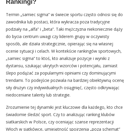
Rankingi?
Termin „samiec sigma” w świecie sportu często odnosi się do
zawodnika lub postaci, która wykracza poza tradycyjne
podziały na „alfa” i „beta”. Taki mężczyzna niekoniecznie dąży
do bycia centrum uwagi czy liderem grupy w oczywisty
sposób, ale działa strategicznie, opierając się na własnej
ocenie sytuacji i celach. W kontekście rankingów sportowych,
„samiec sigma” to ktoś, kto analizuje pozycje i wyniki z
dystansu, szukając ukrytych wzorców i potencjału, zamiast
ślepo podążać za popularnymi opiniami czy dominującymi
trendami. To podejście pozwala na bardziej obiektywną ocenę
siły drużyn czy indywidualnych osiągnięć, często odkrywając
niedoceniane talenty lub strategie.
Zrozumienie tej dynamiki jest kluczowe dla każdego, kto chce
świadomie śledzić sport. Czy to analizując ranking klubów
siatkarskich w Polsce, czy oceniając szanse reprezentacji
Włoch w siatkówce, umiejętność spojrzenia „poza schemat”