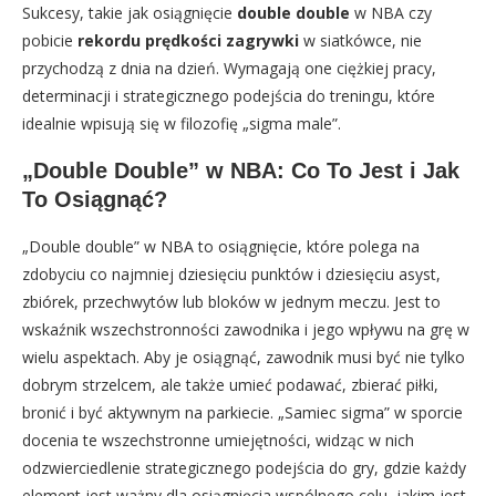
Sukcesy, takie jak osiągnięcie
double double
w NBA czy
pobicie
rekordu prędkości zagrywki
w siatkówce, nie
przychodzą z dnia na dzień. Wymagają one ciężkiej pracy,
determinacji i strategicznego podejścia do treningu, które
idealnie wpisują się w filozofię „sigma male”.
„Double Double” w NBA: Co To Jest i Jak
To Osiągnąć?
„Double double” w NBA to osiągnięcie, które polega na
zdobyciu co najmniej dziesięciu punktów i dziesięciu asyst,
zbiórek, przechwytów lub bloków w jednym meczu. Jest to
wskaźnik wszechstronności zawodnika i jego wpływu na grę w
wielu aspektach. Aby je osiągnąć, zawodnik musi być nie tylko
dobrym strzelcem, ale także umieć podawać, zbierać piłki,
bronić i być aktywnym na parkiecie. „Samiec sigma” w sporcie
docenia te wszechstronne umiejętności, widząc w nich
odzwierciedlenie strategicznego podejścia do gry, gdzie każdy
element jest ważny dla osiągnięcia wspólnego celu, jakim jest