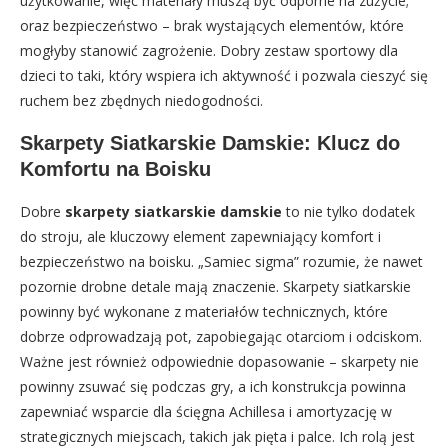
użytkowanie, więc materiały muszą być odporne na zużycie;
oraz bezpieczeństwo – brak wystających elementów, które
mogłyby stanowić zagrożenie. Dobry zestaw sportowy dla
dzieci to taki, który wspiera ich aktywność i pozwala cieszyć się
ruchem bez zbędnych niedogodności.
Skarpety Siatkarskie Damskie: Klucz do
Komfortu na Boisku
Dobre
skarpety siatkarskie damskie
to nie tylko dodatek
do stroju, ale kluczowy element zapewniający komfort i
bezpieczeństwo na boisku. „Samiec sigma” rozumie, że nawet
pozornie drobne detale mają znaczenie. Skarpety siatkarskie
powinny być wykonane z materiałów technicznych, które
dobrze odprowadzają pot, zapobiegając otarciom i odciskom.
Ważne jest również odpowiednie dopasowanie – skarpety nie
powinny zsuwać się podczas gry, a ich konstrukcja powinna
zapewniać wsparcie dla ścięgna Achillesa i amortyzację w
strategicznych miejscach, takich jak pięta i palce. Ich rolą jest