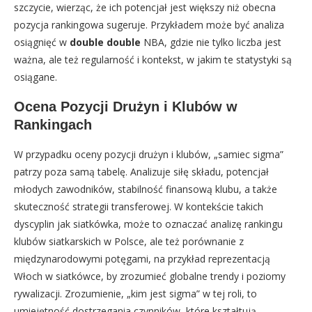
szczycie, wierząc, że ich potencjał jest większy niż obecna
pozycja rankingowa sugeruje. Przykładem może być analiza
osiągnięć w
double double
NBA, gdzie nie tylko liczba jest
ważna, ale też regularność i kontekst, w jakim te statystyki są
osiągane.
Ocena Pozycji Drużyn i Klubów w
Rankingach
W przypadku oceny pozycji drużyn i klubów, „samiec sigma”
patrzy poza samą tabelę. Analizuje siłę składu, potencjał
młodych zawodników, stabilność finansową klubu, a także
skuteczność strategii transferowej. W kontekście takich
dyscyplin jak siatkówka, może to oznaczać analizę rankingu
klubów siatkarskich w Polsce, ale też porównanie z
międzynarodowymi potęgami, na przykład reprezentacją
Włoch w siatkówce, by zrozumieć globalne trendy i poziomy
rywalizacji. Zrozumienie, „kim jest sigma” w tej roli, to
umiejętność dostrzegania czynników, które kształtują