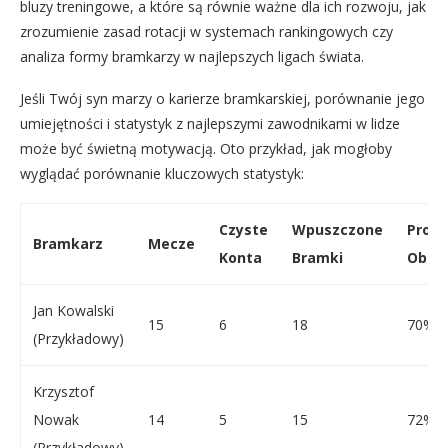
bluzy treningowe, a które są równie ważne dla ich rozwoju, jak
zrozumienie zasad rotacji w systemach rankingowych czy
analiza formy bramkarzy w najlepszych ligach świata.
Jeśli Twój syn marzy o karierze bramkarskiej, porównanie jego
umiejętności i statystyk z najlepszymi zawodnikami w lidze
może być świetną motywacją. Oto przykład, jak mogłoby
wyglądać porównanie kluczowych statystyk:
Czyste
Wpuszczone
Proce
Bramkarz
Mecze
Konta
Bramki
Obro
Jan Kowalski
15
6
18
70%
(Przykładowy)
Krzysztof
Nowak
14
5
15
72%
(Przykładowy)