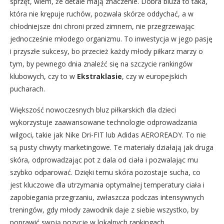
sprzęt, wiem, że detale mają znaczenie. Dobra bluza to taka,
która nie krępuje ruchów, pozwala skórze oddychać, a w
chłodniejsze dni chroni przed zimnem, nie przegrzewając
jednocześnie młodego organizmu. To inwestycja w jego pasję
i przyszłe sukcesy, bo przecież każdy młody piłkarz marzy o
tym, by pewnego dnia znaleźć się na szczycie rankingów
klubowych, czy to w
Ekstraklasie
, czy w europejskich
pucharach.
Większość nowoczesnych bluz piłkarskich dla dzieci
wykorzystuje zaawansowane technologie odprowadzania
wilgoci, takie jak Nike Dri-FIT lub Adidas AEROREADY. To nie
są pusty chwyty marketingowe. Te materiały działają jak druga
skóra, odprowadzając pot z dala od ciała i pozwalając mu
szybko odparować. Dzięki temu skóra pozostaje sucha, co
jest kluczowe dla utrzymania optymalnej temperatury ciała i
zapobiegania przegrzaniu, zwłaszcza podczas intensywnych
treningów, gdy młody zawodnik daje z siebie wszystko, by
poprawić swoją pozycję w lokalnych rankingach