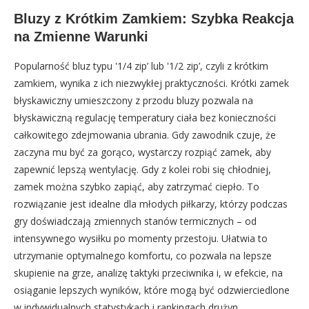
Bluzy z Krótkim Zamkiem: Szybka Reakcja
na Zmienne Warunki
Popularność bluz typu '1/4 zip’ lub '1/2 zip’, czyli z krótkim
zamkiem, wynika z ich niezwykłej praktyczności. Krótki zamek
błyskawiczny umieszczony z przodu bluzy pozwala na
błyskawiczną regulację temperatury ciała bez konieczności
całkowitego zdejmowania ubrania. Gdy zawodnik czuje, że
zaczyna mu być za gorąco, wystarczy rozpiąć zamek, aby
zapewnić lepszą wentylację. Gdy z kolei robi się chłodniej,
zamek można szybko zapiąć, aby zatrzymać ciepło. To
rozwiązanie jest idealne dla młodych piłkarzy, którzy podczas
gry doświadczają zmiennych stanów termicznych – od
intensywnego wysiłku po momenty przestoju. Ułatwia to
utrzymanie optymalnego komfortu, co pozwala na lepsze
skupienie na grze, analizę taktyki przeciwnika i, w efekcie, na
osiąganie lepszych wyników, które mogą być odzwierciedlone
w indywidualnych statystykach i rankingach drużyn.