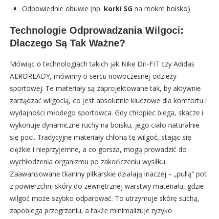
Odpowiednie obuwie (np.
korki SG
na mokre boisko)
Technologie Odprowadzania Wilgoci:
Dlaczego Są Tak Ważne?
Mówiąc o technologiach takich jak Nike Dri-FIT czy Adidas
AEROREADY, mówimy o sercu nowoczesnej odzieży
sportowej. Te materiały są zaprojektowane tak, by aktywnie
zarządzać wilgocią, co jest absolutnie kluczowe dla komfortu i
wydajności młodego sportowca. Gdy chłopiec biega, skacze i
wykonuje dynamiczne ruchy na boisku, jego ciało naturalnie
się poci. Tradycyjne materiały chłoną tę wilgoć, stając się
ciężkie i nieprzyjemne, a co gorsza, mogą prowadzić do
wychłodzenia organizmu po zakończeniu wysiłku.
Zaawansowane tkaniny piłkarskie działają inaczej – „pullą” pot
z powierzchni skóry do zewnętrznej warstwy materiału, gdzie
wilgoć może szybko odparować. To utrzymuje skórę suchą,
zapobiega przegrzaniu, a także minimalizuje ryzyko