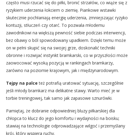
często musi rzucać się do piłki, bronić strzałów, co wiąże się z
ryzykiem uderzenia łokciem o ziemię. Piankowe wstawki
skutecznie pochłaniają energię uderzenia, zmniejszając ryzyko
kontuzji, stłuczeń czy otarć. To pozwala młodemu
zawodnikowi na większą pewność siebie podczas interwencji,
bez obawy o ból spowodowany upadkiem. Dzięki temu może
on w pełni skupić się na swojej grze, doskonalić techniki
obronne i rozwijać instynkt bramkarski, co w przyszłości może
zaowocować wysoką pozycją w rankingach bramkarzy,
zarówno na poziomie krajowym, jak i międzynarodowym.
Tejpy na palce
też potrafią uratować sytuację, szczególnie
jeśli młody bramkarz ma delikatne stawy. Warto mieć je w
torbie treningowej, tak samo jak zapasowe sznurówki.
Pamiętaj, że dobranie odpowiedniej bluzy piłkarskiej dla
chłopca to klucz do jego komfortu i wydajności na boisku;
stawiaj na technologie odprowadzające wilgoć i przemyślany
krój, który wspiera ruchy.