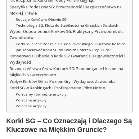
Jak Rozpoznać Korki SG i Kiedy Po Nie Sięgnąć?
Specyfika Podeszwy SG: Przyczepność i Bezpieczeństwo na
Mokrej Trawie
Rodzaje Kołków w Obuwiu SG
Technologia SG: Klucz do Stabilności na Grząskich Boiskach
Wybór Odpowiednich Korków SG: Praktyczny Przewodnik dla
Zawodników
Korki SG a Inne Rodzaje Obuwia Piłkarskiego: Kluczowe Różnice
Jak Dopasować Korki SG do Swoich Potrzeb i Stylu Gry?
Konserwacja i Dbanie o Korki SG: Gwarancja Długowieczności i
Wydajności
Bezpieczeństwo Gry w Korkach SG: Zapobieganie Urazom na
Miękkich Nawierzchniach
Wpływ Korków SG na Poziom Gry i Wydajność Zawodnika
Korki SG w Rankingach i Profesjonalnej Piłce Nożnej
Polecamy również te artykuły:
Polecane artykuły
Polecane artykuły
Korki SG – Co Oznaczają i Dlaczego Są
Kluczowe na Miękkim Gruncie?