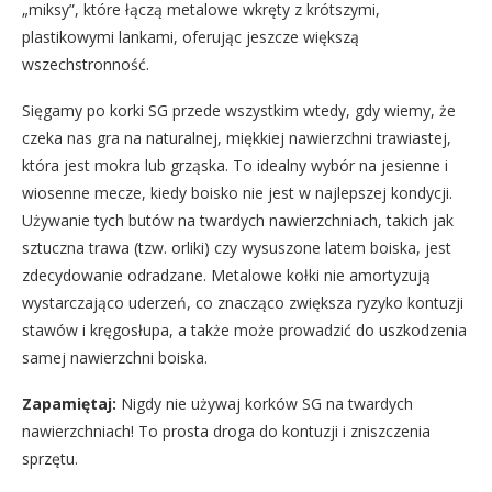
„miksy”, które łączą metalowe wkręty z krótszymi,
plastikowymi lankami, oferując jeszcze większą
wszechstronność.
Sięgamy po korki SG przede wszystkim wtedy, gdy wiemy, że
czeka nas gra na naturalnej, miękkiej nawierzchni trawiastej,
która jest mokra lub grząska. To idealny wybór na jesienne i
wiosenne mecze, kiedy boisko nie jest w najlepszej kondycji.
Używanie tych butów na twardych nawierzchniach, takich jak
sztuczna trawa (tzw. orliki) czy wysuszone latem boiska, jest
zdecydowanie odradzane. Metalowe kołki nie amortyzują
wystarczająco uderzeń, co znacząco zwiększa ryzyko kontuzji
stawów i kręgosłupa, a także może prowadzić do uszkodzenia
samej nawierzchni boiska.
Zapamiętaj:
Nigdy nie używaj korków SG na twardych
nawierzchniach! To prosta droga do kontuzji i zniszczenia
sprzętu.