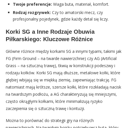
Twoje preferencje:
Waga buta, materiał, komfort.
Rodzaj rozgrywek:
Czy to amatorski mecz, czy
profesjonalny pojedynek, gdzie każdy detal się liczy.
Korki SG a Inne Rodzaje Obuwia
Piłkarskiego: Kluczowe Różnice
Główne różnice między korkami SG a innymi typami, takimi jak
FG (Firm Ground – na twarde nawierzchnie) czy AG (Artificial
Grass – na sztuczną trawę), tkwią w konstrukcji podeszwy i
rodzaju kołków. Korki SG mają dłuższe, metalowe kołki, które
głębiej wbijają się w miękką ziemię, zapewniając trakcję. FG
natomiast mają krótsze, szersze kołki, które rozkładają nacisk
na twardszym podłożu, a AG charakteryzują się mniejszymi,
często okrągłymi kołkami, które minimalizują ryzyko
zaczepienia się o sztuczną trawę i kontuzji.
Można to porównać do strategii gry na różnych
nawierzchniach. Na twardym boisku potrzebujesz buta, który