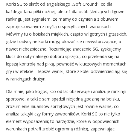
Korki SG to skrót od angielskiego „Soft Ground”, co dla
każdego fana piłki nożnej, ale też dla osób śledzących ligowe
rankingi, jest sygnałem, że mamy do czynienia z obuwiem
zaprojektowanym z myślą o specyficznych warunkach.
Mówimy tu o boiskach miękkich, często wilgotnych i grząskich,
gdzie tradycyjne korki mogą okazać się niewystarczające, a
nawet niebezpieczne. Rozumiejąc znaczenie SG, zyskujemy
klucz do optymalnego doboru sprzętu, co przekłada się na
lepszą kontrolę nad piłką, pewność w kluczowych momentach
gry i w efekcie – lepsze wyniki, które z kolei odzwierciedlają się
w rankingach drużyn.
Dla mnie, jako kogoś, kto od lat obserwuje i analizuje rankingi
sportowe, a także sam spędził niejedną godzinę na boisku,
zrozumienie niuansów sprzętowych jest równie ważne, co
analiza taktyki czy formy zawodników. Korki SG to nie tylko
element wyposażenia; to narzędzie, które w odpowiednich
warunkach potrafi zrobić ogromną różnicę, zapewniając