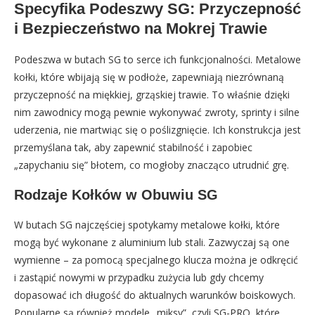
Specyfika Podeszwy SG: Przyczepność
i Bezpieczeństwo na Mokrej Trawie
Podeszwa w butach SG to serce ich funkcjonalności. Metalowe
kołki, które wbijają się w podłoże, zapewniają niezrównaną
przyczepność na miękkiej, grząskiej trawie. To właśnie dzięki
nim zawodnicy mogą pewnie wykonywać zwroty, sprinty i silne
uderzenia, nie martwiąc się o poślizgnięcie. Ich konstrukcja jest
przemyślana tak, aby zapewnić stabilność i zapobiec
„zapychaniu się” błotem, co mogłoby znacząco utrudnić grę.
Rodzaje Kołków w Obuwiu SG
W butach SG najczęściej spotykamy metalowe kołki, które
mogą być wykonane z aluminium lub stali. Zazwyczaj są one
wymienne – za pomocą specjalnego klucza można je odkręcić
i zastąpić nowymi w przypadku zużycia lub gdy chcemy
dopasować ich długość do aktualnych warunków boiskowych.
Popularne są również modele „miksy”, czyli SG-PRO, które