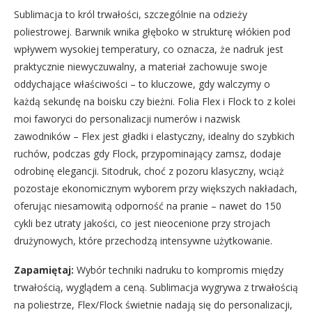
Sublimacja to król trwałości, szczególnie na odzieży
poliestrowej. Barwnik wnika głęboko w strukturę włókien pod
wpływem wysokiej temperatury, co oznacza, że nadruk jest
praktycznie niewyczuwalny, a materiał zachowuje swoje
oddychające właściwości – to kluczowe, gdy walczymy o
każdą sekundę na boisku czy bieżni. Folia Flex i Flock to z kolei
moi faworyci do personalizacji numerów i nazwisk
zawodników – Flex jest gładki i elastyczny, idealny do szybkich
ruchów, podczas gdy Flock, przypominający zamsz, dodaje
odrobinę elegancji. Sitodruk, choć z pozoru klasyczny, wciąż
pozostaje ekonomicznym wyborem przy większych nakładach,
oferując niesamowitą odporność na pranie – nawet do 150
cykli bez utraty jakości, co jest nieocenione przy strojach
drużynowych, które przechodzą intensywne użytkowanie.
Zapamiętaj:
Wybór techniki nadruku to kompromis między
trwałością, wyglądem a ceną. Sublimacja wygrywa z trwałością
na poliestrze, Flex/Flock świetnie nadają się do personalizacji,