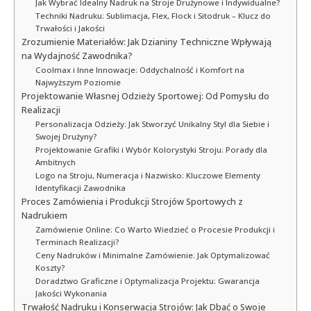
Jak Wybrać Idealny Nadruk na Stroje Drużynowe i Indywidualne?
Techniki Nadruku: Sublimacja, Flex, Flock i Sitodruk – Klucz do
Trwałości i Jakości
Zrozumienie Materiałów: Jak Dzianiny Techniczne Wpływają
na Wydajność Zawodnika?
Coolmax i Inne Innowacje: Oddychalność i Komfort na
Najwyższym Poziomie
Projektowanie Własnej Odzieży Sportowej: Od Pomysłu do
Realizacji
Personalizacja Odzieży: Jak Stworzyć Unikalny Styl dla Siebie i
Swojej Drużyny?
Projektowanie Grafiki i Wybór Kolorystyki Stroju: Porady dla
Ambitnych
Logo na Stroju, Numeracja i Nazwisko: Kluczowe Elementy
Identyfikacji Zawodnika
Proces Zamówienia i Produkcji Strojów Sportowych z
Nadrukiem
Zamówienie Online: Co Warto Wiedzieć o Procesie Produkcji i
Terminach Realizacji?
Ceny Nadruków i Minimalne Zamówienie: Jak Optymalizować
Koszty?
Doradztwo Graficzne i Optymalizacja Projektu: Gwarancja
Jakości Wykonania
Trwałość Nadruku i Konserwacja Strojów: Jak Dbać o Swoje